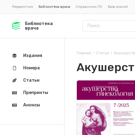
Медвестник
Библиотека врача
Справочник ЛС
База знаний
Библиотека
врача
Главная
Статьи
Акушерств
•
•
Издания
Акушерств
Номера
Статьи
Препринты
Анонсы