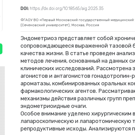
DOI:
https://dx.doi.org/10.18565/aig.2025.35
ФГАОУ ВО «Первый Московский государственный медицинский у
(Сеченовский университет), Москва, Россия
Эндометриоз представляет собой хрониче
сопровождающееся выраженной тазовой б
качества жизни. В статье проведен анали
методов лечения, основанный на данных с
клинических исследований. Рассмотрена 
агонистов и антагонистов гонадотропин-
ароматазы, комбинированных оральных ко
фармакологических агентов. Рассматрива
механизмы действия различных групп преп
эндометриоидные очаги.
Особое внимание уделено хирургическим 
лапароскопическую и лапаротомическую те
репродуктивные исходы. Анализируются 