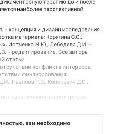
дикаментозную терапию до и после
ляется наиболее перспективной
И. – концепция и дизайн исследования;
ботка материала; Корягина О.С.,
ых; Иотченко М.Ю., Лебедева Д.И. –
Т.В. – редактирование. Все авторы
ей статьи.
 отсутствии конфликта интересов.
утствии финансирования.
.И., Павлова Т.В., Коносевич Д.О.,
 методов лечения эндометриоза.
екологическое заболевание, при котором
олностью, вам необходимо
ределами полости матки, вызывая