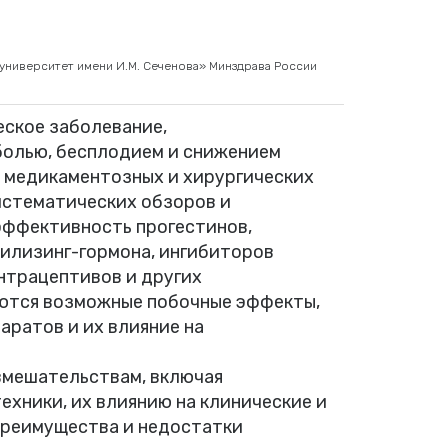
ниверситет имени И.М. Сеченова» Минздрава России
ское заболевание,
олью, бесплодием и снижением
з медикаментозных и хирургических
истематических обзоров и
эффективность прогестинов,
рилизинг-гормона, ингибиторов
нтрацептивов и других
ются возможные побочные эффекты,
аратов и их влияние на
вмешательствам, включая
хники, их влиянию на клинические и
преимущества и недостатки