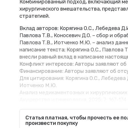
Комбинированный подход, включающий ме
хирургического вмешательства, представ
стратегией.
Вклад авторов: Корягина О.С., Лебедева Д.
Павлова Т.В., Коносевич Д.О. – сбор и обра
Павлова Т.В., Иотченко М.Ю. – анализ данн
написание текста; Корягина О.С., Павлова 
внесли равный вклад в написание настоящ
Конфликт интересов: Авторы заявляют об
Финансирование: Авторы заявляют об отс
Для цитирования: Корягина О.С., Лебедева Д
Иотченко М.Ю.
Анализ медикаментозных и хирургических
Акушерство и гинекология. 2025; 7: 167-174
https://dx.doi.org/10.18565/aig.2025.35
Эндометриоз представляет собой хроническое гин
Статья платная, чтобы прочесть ее п
произвести покупку
ткань, сходная с эндометрием, разрастается за п