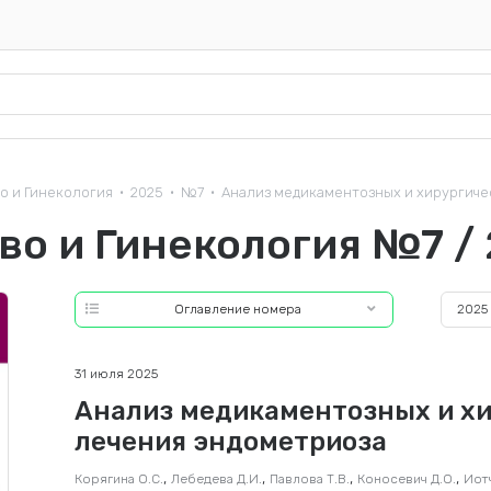
о и Гинекология
2025
№7
Анализ медикаментозных и хирургичес
•
•
•
о и Гинекология №7 /
Оглавление номера
2025
31 июля 2025
Анализ медикаментозных и хи
лечения эндометриоза
,
,
,
,
Корягина О.С.
Лебедева Д.И.
Павлова Т.В.
Коносевич Д.О.
Иот