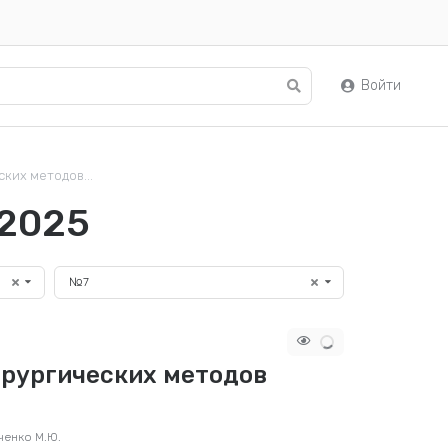
Войти
ких методов...
 2025
№7
рургических методов
ченко М.Ю.