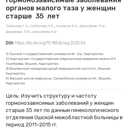
органов малого таза у женщин
старше 35 лет
,
,
,
,
Субанова Г.А.
Субанова Н.А.
Аскеров А.А.
Ырысбаев Э.Ы.
,
Джумаева Л.М.
Ырысбаев А.Ы.
DOI:
https://dx.doi.org/10.18565/aig.2025.56
1) Ошский государственный университет, Ош, Кыргызстан;
2) Кыргызская государственная медицинская академия имени И.К.
Ахунбаева, Бишкек, Кыргызстан;
3) Бишкекский международный медицинский институт, Бишкек,
Кыргызстан;
4) Высшая школа медицины, Салымбеков университет, Бишкек,
Кыргызстан
Цель: Изучить структуру и частоту
гормонозависимых заболеваний у женщин
старше 35 лет по данным гинекологического
отделения Ошской межобластной больницы в
период 2011–2015 гг.