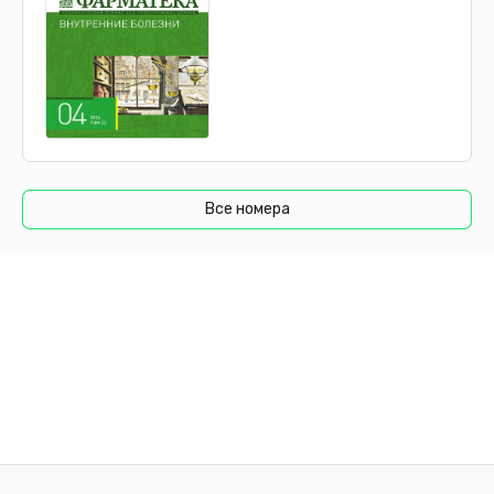
гиперлипидемии, инсулинорезистентности, ожирения,
диабета 2 типа и тревожно-депрессивного синдрома
[6, 8]. Его этиология до конца не изучена, но
предполагается влияние генетических, гормональных
и экологических факторов [8].
Многие авторы подтверждают такие факторы риска
гиперплазии эндометрия как возраст старше 35 лет,
отсутствие родов, СПКЯ, пери- и постменопауза [9,
Все номера
10].
Аномальные маточные кровотечения (АМК), не
связанные с беременностью, встречаются у более
половины женщин репродуктивного возраста, но за
медицинской помощью обращаются лишь 25% [11, 12].
АМК характеризуются длительными менструациями и
повышенной кровопотерей, что приводит к анемии,
усталости и снижению качества жизни [12].
Распространенность АМК составляет 17,5–24% среди
гинекологических пациенток, увеличиваясь до 50–
60% в пременопаузе и достигая пика в