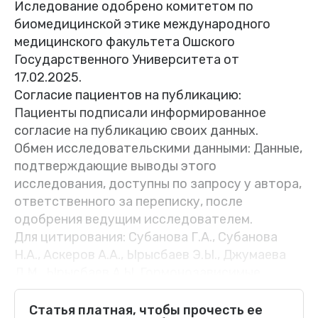
Иследование одобрено комитетом по
биомедицинской этике международного
медицинского факультета Ошского
Государственного Университета от
17.02.2025.
Согласие пациентов на публикацию:
Пациенты подписали информированное
согласие на публикацию своих данных.
Обмен исследовательскими данными: Данные,
подтверждающие выводы этого
исследования, доступны по запросу у автора,
ответственного за переписку, после
одобрения ведущим исследователем.
Для цитирования: Субанова Г.А., Субанова
Н.А., Аскеров А.А., Ырысбаев Э.Ы., Джумаева
Л.М., Ырысбаев А.Ы. Гормонозависимые
заболевания органов малого таза у женщин
старше 35 лет.
Статья платная, чтобы прочесть ее