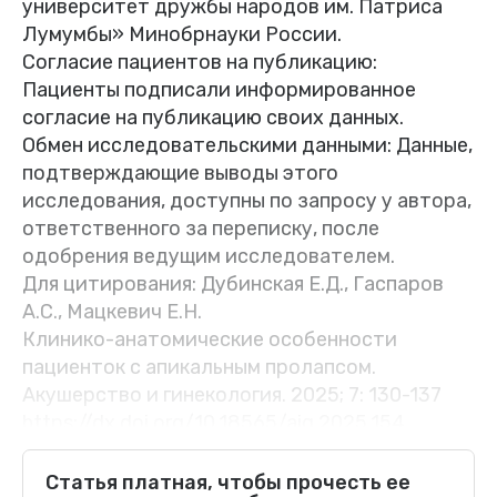
университет дружбы народов им. Патриса
Лумумбы» Минобрнауки России.
Согласие пациентов на публикацию:
Пациенты подписали информированное
согласие на публикацию своих данных.
Обмен исследовательскими данными: Данные,
подтверждающие выводы этого
исследования, доступны по запросу у автора,
ответственного за переписку, после
одобрения ведущим исследователем.
Для цитирования: Дубинская Е.Д., Гаспаров
А.С., Мацкевич Е.Н.
Клинико-анатомические особенности
пациенток с апикальным пролапсом.
Акушерство и гинекология. 2025; 7: 130-137
https://dx.doi.org/10.18565/aig.2025.154
Частота пролапса тазовых органов (ПТО) широко
Статья платная, чтобы прочесть ее
варьирует и достигает, согласно данным литературы,