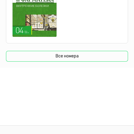
установлено [6]. Однако известно, что примерно в
половине случаев опущения передней стенки
влагалища имеет место дефект апикальной
поддержки [2]. Ранее нами также установлено, что
частота начальных форм АП в случае опущения
передней стенки влагалища 2–3 стадии достигает
48% [11].
Однако наличие АП малых и умеренных форм (в том
Все номера
случае, если апекс не выходит за пределы
гименального кольца), особенно при наличии
выраженного цистоцеле, часто не диагностируют.
Недооценка наличия АП, а также его стадии, приводят
к неправильному планированию объема оперативного
вмешательства, а также к высокой частоте рецидивов
после хирургического лечения [12]. Особые сложности
при этом может вызывать диагностика невыраженных
форм, когда точка C имеет координаты +/-1 (POP-Q).
По нашему мнению, указанные трудности могут быть
связаны с различными анатомическими