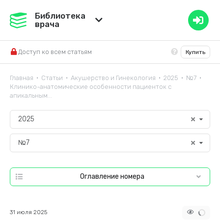
Медвестник
Библиотека
врача
База знаний
Доступ ко всем статьям
Купить
Справочник ЛС
Главная
Статьи
Акушерство и Гинекология
2025
№7
•
•
•
•
•
Клинико-анатомические особенности пациенток с
апикальным...
2025
№7
Оглавление номера
31 июля 2025