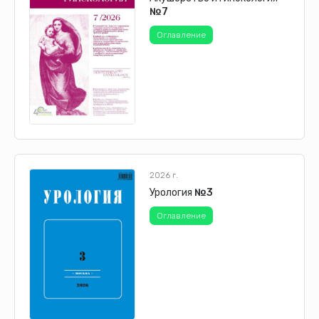
№7
Оглавление
2026 г.
Урология
№3
Оглавление