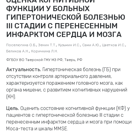
ФУНКЦИИ У БОЛЬНЫХ
ГИПЕРТОНИЧЕСКОЙ БОЛЕЗНЬЮ
III СТАДИИ С ПЕРЕНЕСЕННЫМ
ИНФАРКТОМ СЕРДЦА И МОЗГА
,
,
,
,
,
Поселюгина О.Б.
Зенин Т.Т.
Кузьмин И.С.
Сами А.Ю.
Цветков И.С.
,
Беликов А.Н.
Коричкина Л.Н.
ФГБОУ ВО Тверской ГМУ МЗ РФ, Тверь, РФ
Актуальность.
Гипертоническая болезнь (ГБ) при
отсутствии контроля артериального давления,
характеризуется поражением головного мозга, как
органа мишени, с развитием когнитивных нарушений
(КН).
Цель.
Оценить состояние когнитивной функции (КФ) у
пациентов с гипертонической болезнью III стадии с
перенесенным инфарктом сердца и мозга при помощи
Моса-теста и шкалы ММSЕ.