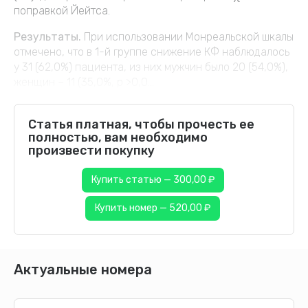
поправкой Йейтса.
Результаты.
При использовании Монреальской шкалы
отмечено, что в 1-й группе снижение КФ наблюдалось
у 31 (62,0%) пациента, из них мужчин было 20 (54,0%),
женщин – 11 (35,0%, р >0,0...
Статья платная, чтобы прочесть ее
полностью, вам необходимо
произвести покупку
Купить статью — 300,00 ₽
Купить номер — 520,00 ₽
Актуальные номера