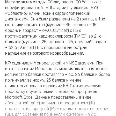
Материал и методы.
Обследовано 100 больных с
верифицированной ГБ III стадии в условиях ГБУЗ
«Областной клинический кардиологический
диспансер». Они были разделены на 2 группы, в 1-ю
включили пациентов (мужчин – 35, женщин – 15,
средний возраст – 69,0±8,71 лет) с ГБ с
постинфарктным кардиосклерозом (ПИКС), во 2-ю –
больных (мужчин – 25, женщин – 25, средний возраст
– 62,6±9,8 лет) ГБ с перенесенным острым
нарушением мозгового кровообращения.
КФ оценивали Монреальской и MMSE шкалами. При
использовании Моса шкалы максимально возможное
количество баллов составляло – 30; 26 баллов и более
принимали за норму, 25 баллов и менее
свидетельствовало о наличии КН. Статистическую
обработку осуществляли с помощью программы
Microsoft Exсel. Данные представлены в виде
абсолютной (абс.) величины и процентного (%)
соотношения, средней (М) ± стандартного отклонения
(SD), для сравнения применяли критерий – χ2 с