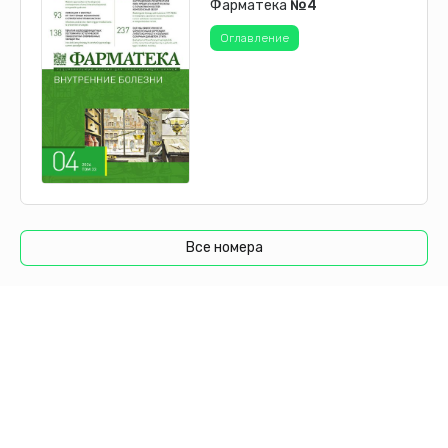
Фарматека
№4
Оглавление
Все номера