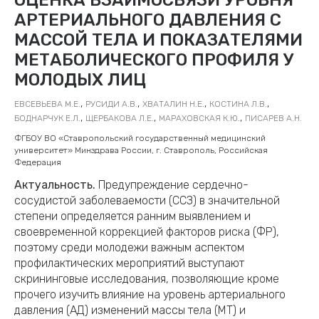
АРТЕРИАЛЬНОГО ДАВЛЕНИЯ С
МАССОЙ ТЕЛА И ПОКАЗАТЕЛЯМИ
МЕТАБОЛИЧЕСКОГО ПРОФИЛЯ У
МОЛОДЫХ ЛИЦ
,
,
,
,
ЕВСЕВЬЕВА М.Е.
РУСИДИ А.В.
ХВАТАЛИН Н.Е.
КОСТИНА Л.В.
,
,
,
БОДНАРЧУК Е.Л.
ЩЕРБАКОВА Л.Е.
МАРАХОВСКАЯ К.Ю.
ПИСАРЕВ А.Н.
ФГБОУ ВО «Ставропольский государственный медицинский
университет» Минздрава России, г. Ставрополь, Российская
Федерация
Актуальность.
Предупреждение сердечно-
сосудистой заболеваемости (ССЗ) в значительной
степени определяется ранним выявлением и
своевременной коррекцией факторов риска (ФР),
поэтому среди молодежи важным аспектом
профилактических мероприятий выступают
скрининговые исследования, позволяющие кроме
прочего изучить влияние на уровень артериального
давления (АД) изменений массы тела (МТ) и