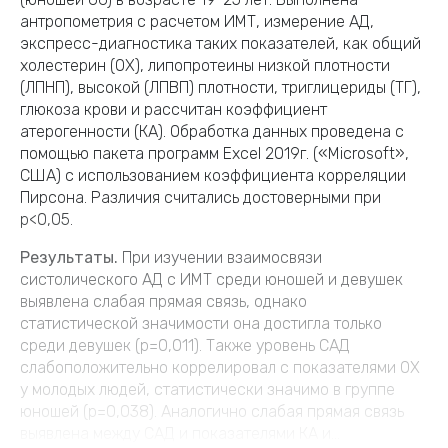
антропометрия с расчетом ИМТ, измерение АД,
экспресс-диагностика таких показателей, как общий
холестерин (ОХ), липопротеины низкой плотности
(ЛПНП), высокой (ЛПВП) плотности, триглицериды (ТГ),
глюкоза крови и рассчитан коэффициент
атерогенности (КА). Обработка данных проведена с
помощью пакета программ Excel 2019г. («Microsoft»,
США) с использованием коэффициента корреляции
Пирсона. Различия считались достоверными при
p<0,05.
Результаты.
При изучении взаимосвязи
систолического АД с ИМТ среди юношей и девушек
выявлена слабая прямая связь, однако
статистической значимости она достигла только
среди девушек (p=0,011). Также уровень САД
слабоположительно коррелировал с показателями ОХ
у молодых людей, статистически значимо в группе
юношей (р=0,038). Аналогично слабая прямая связь
выявлена между САД и показателями КА и...