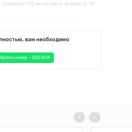
 скоростью 0,15 мкг/кг/мин в течение 12-24
едения препарата в обеих группах. ...
олностью, вам необходимо
Купить номер — 520,00 ₽