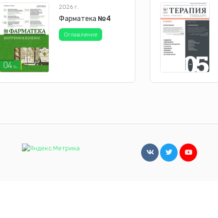
2026 г.
Фарматека
№4
Оглавление
сайта.
Принять