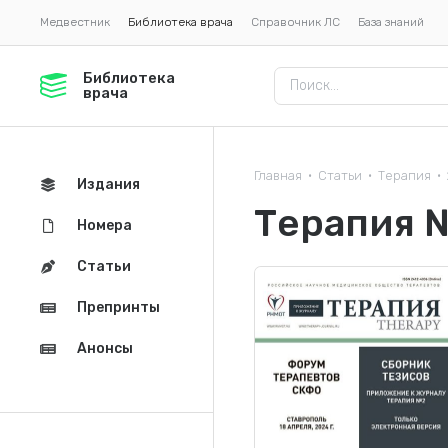
Медвестник
Библиотека врача
Справочник ЛС
База знаний
Библиотека
врача
Главная
Статьи
Терапия
•
•
•
Издания
Терапия 
Номера
Статьи
Препринты
Анонсы