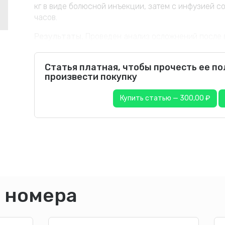
кг в виде болюсной инъекции, затем с инфузией со
часов.
Результаты.
Проведен анализ осложнений после вв
Статья платная, чтобы прочесть ее п
произвести покупку
Купить статью — 300,00 ₽
 номера