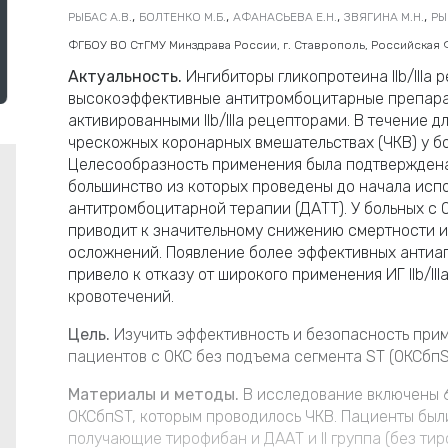
,
,
,
,
РЫБАС А.В.
БОЛТЕНКО М.Б.
АФАНАСЬЕВА Е.Н.
ЗВЯГИНА М.Н.
РЫ
ФГБОУ ВО СтГМУ Минздрава России, г. Ставрополь, Российская
Актуальность.
Ингибиторы гликопротеина IIb/IIIa р
высокоэффективные антитромбоцитарные препара
активированными IIb/IIIa рецепторами. В течение 
чрескожных коронарных вмешательствах (ЧКВ) у б
Целесообразность применения была подтверждена
большинство из которых проведены до начала исп
антитромбоцитарной терапии (ДАТТ). У больных с ОК
приводит к значительному снижению смертности и
осложнений. Появление более эффективных антиа
привело к отказу от широкого применения ИГ IIb/II
кровотечений.
Цель.
Изучить эффективность и безопасность при
пациентов с ОКС без подъема сегмента ST (ОКСбпS
Материалы и методы.
В исследование включены 6
ОКСбпST, которым проводилось ЧКВ. Пациенты были 
получающие тирофибан и ДААТ и II группа (без тир