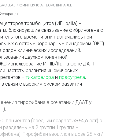
,
,
БАС В.А.
ФОМИНЫХ Ю.А.
БОРОДИНА Л.В.
 Федерация
ецепторов тромбоцитов (ИГ IIb/IIIa) –
ты, блокирующие связывание фибриногена с
длительного времени они назначались при
ольных с острым коронарным синдромом (ОКС).
 рядом клинических исследований,
ользования двухкомпонентной
С использование ИГ IIb/IIIa на фоне ДАТТ
ли частоты развития ишемических
грегантов –
тикагрелора
и
прасугрела
,
Ia в связи с высоким риском развития
менения тирофибана в сочетании ДААТ у
T).
0 пациентов (средний возраст 58±4,6 лет) с
разделены на 2 группы: I группа –
офибана). Тирофибан вводился в дозе 25 мкг/