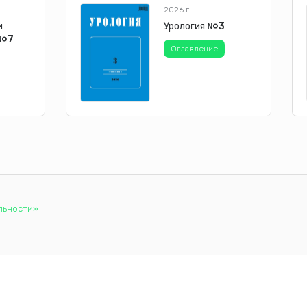
2026 г.
и
Урология
№3
№7
Оглавление
льности»
аботку файлов cookie, которые обеспечивают правильную работу 