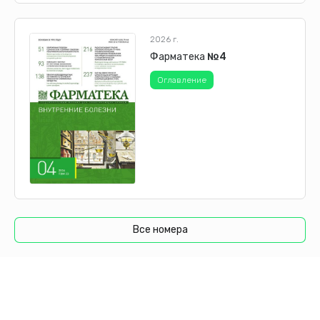
В 1922 г. открыт ПТД при Курском горздравотделе, в
1925 г. при Курском железнодорожном узле начала
функционировать туберкулезная больница на 30 коек,
2026 г.
а с 1927 г. и ночной санаторий на 5–8 чел. (2 палаты),
Фарматека
№4
где больные принимали душ, им выдавали зубную
щетку и порошок.
Оглавление
В 1935 г. оклад медсестры в санатории составлял 100–
200 руб., врача 400 руб. Для врачей и медперсонала
установлена месячная надбавка 15% к месячной
зарплате и бесплатный санаторный паек главному
врачу, врачам, бухгалтеру, в дни дежурства среднему
персоналу обед и ужин по льготной цене. В конечном
итоге при ПТД в 1936 г. открыта областная
противотуберкулезная больница на 150 коек,
Все номера
преобразованная в 1941 г. в госпиталь. После
освобождения г. Курска от фашистских захватчиков
18.02.1943 г., облтуббольница вновь открыта и в 1975 г.
объединилась с городским ПТД. За период с 1936 г.
туббольницей, диспансером руководили главные
врачи Кашенков М.И., Дианичева М.С., Ефимов Ф.Ф.,