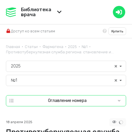
Медвестник
Библиотека
врача
База знаний
Доступ ко всем статьям
Купить
Справочник ЛС
Главная
Статьи
Фарматека
2025
№1
•
•
•
•
•
Противотуберкулезная служба региона: становление и...
2025
№1
Оглавление номера
18 апреля 2025
Противотуберкулезная служба