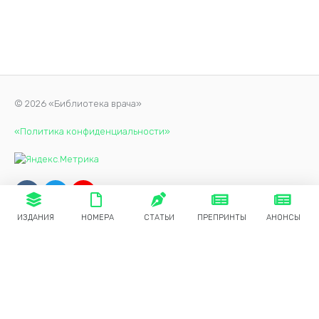
Аксенов А.А. Чуни-хин Л.А., Бирюкова Л.П., Степаненко
И.Д., Хрущев С.Г. и Казначеев И.Н.
© 2026 «Библиотека врача»
«Политика конфиденциальности»
ИЗДАНИЯ
НОМЕРА
СТАТЬИ
ПРЕПРИНТЫ
АНОНСЫ
Продолжая использовать наш сайт, вы даете согласие на
обработку файлов cookie, которые обеспечивают
правильную работу сайта.