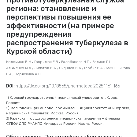
региона: становление и
перспективы повышения ее
эффективности (на примере
предупреждения
распространения туберкулеза в
Курской области)
,
,
,
,
Коломиец В.М.
Гаврилюк Е.В.
Балобанова Н.П.
Валиев Р.Ш.
,
,
,
,
Алыменко М.А.
Липатов В.А.
Сидняев В.А.
Гербиг Н.А.
Камышникова
,
Е.А.
Веряскина А.В.
DOI:
https://dx.doi.org/10.18565/pharmateca.2025.1.161-166
1) Курский государственный медицинский университет, Курск,
Россия;
2) Московский финансово-промышленный университет «Синергия»,
медицинский факультет, Москва, Россия;
3) Казанская государственная медицинская академия – филиала
ФГБОУ ДПО РМАНПО Минздрава России, Казань, Россия
Обоснование. Патоморфоз туберкулеза на