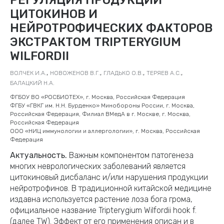
ЦИТОКИНОВ И
НЕЙРОТРОФИЧЕСКИХ ФАКТОРОВ
ЭКСТРАКТОМ TRIPTERYGIUM
WILFORDII
,
,
,
,
ВОЛЧЕК И.А.
НОВОЖЕНОВ В.Г.
ГЛАДЬКО О.В.
ТЕРЯЕВ А.С.
БАЛАЦКИЙ Н.А.
ФГБОУ ВО «РОСБИОТЕХ», г. Москва, Российская Федерация
ФГБУ «ГВКГ им. Н.Н. Бурденко» Минобороны России, г. Москва,
Российская Федерация, Филиал ВМедА в г. Москве, г. Москва,
Российская Федерация
ООО «НИЦ иммунологии и аллергологии», г. Москва, Российская
Федерация
Актуальность.
Важным компонентом патогенеза
многих неврологических заболеваний является
цитокиновый дисбаланс и/или нарушения продукции
нейротрофинов. В традиционной китайской медицине
издавна используется растение лоза бога грома,
официальное название Tripterygium Wilfordii hook f.
(далее TW). Эффект от его применения описан и в