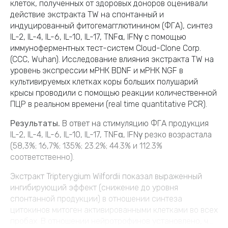
клеток, полученных от здоровых доноров оценивали
действие экстракта TW на спонтанный и
индуцированный фитогемагглютинином (ФГА), синтез
IL-2, IL-4, IL-6, IL-10, IL-17, TNFα, IFNγ с помощью
иммуноферментных тест-систем Cloud-Clone Corp.
(CCC, Wuhan). Исследование влияния экстракта TW на
уровень экспрессии мРНК BDNF и мРНК NGF в
культивируемых клетках коры больших полушарий
крысы проводили с помощью реакции количественной
ПЦР в реальном времени (real time quantitative PCR).
Результаты.
В ответ на стимуляцию ФГА продукция
IL-2, IL-4, IL-6, IL-10, IL-17, TNFα, IFNγ резко возрастала
(58,3%; 16,7%; 135%; 23.2%; 44.3% и 112.3%
соответственно).
Экстракт Tripterygium Wilfordii показал выраженный
ингибирующий эффект (снижение до уровня
спонтанной продукции) в отношении синтеза
цитокинов митоген активированными клетками во всех
пробах. В отношении нейротрофинов установлено, ч...