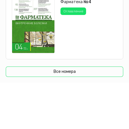
Фарматека
№4
Оглавление
Все номера