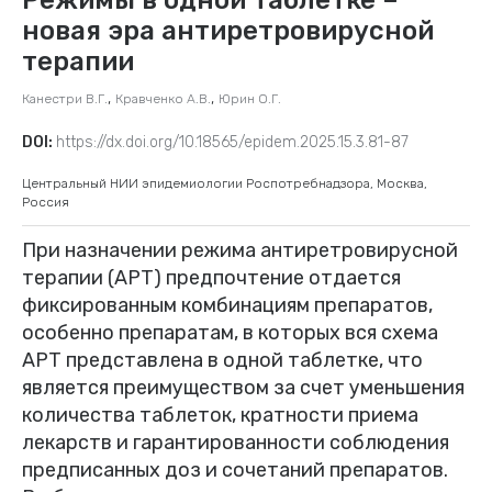
новая эра антиретровирусной
терапии
,
,
Канестри В.Г.
Кравченко А.В.
Юрин О.Г.
DOI:
https://dx.doi.org/10.18565/epidem.2025.15.3.81-87
Центральный НИИ эпидемиологии Роспотребнадзора, Москва,
Россия
При назначении режима антиретровирусной
терапии (АРТ) предпочтение отдается
фиксированным комбинациям препаратов,
особенно препаратам, в которых вся схема
АРТ представлена в одной таблетке, что
является преимуществом за счет уменьшения
количества таблеток, кратности приема
лекарств и гарантированности соблюдения
предписанных доз и сочетаний препаратов.