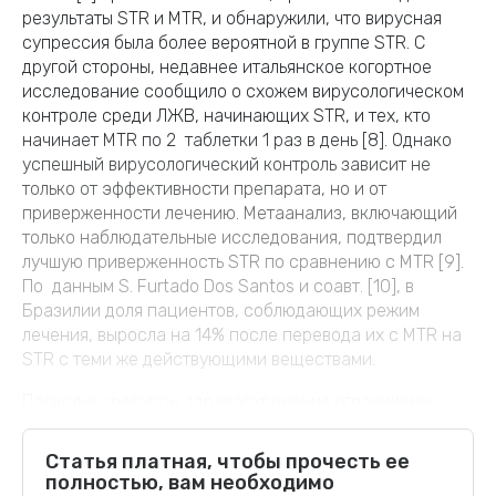
результаты STR и MTR, и обнаружили, что вирусная
супрессия была более вероятной в группе STR. С
другой стороны, недавнее итальянское когортное
исследование сообщило о схожем вирусологическом
контроле среди ЛЖВ, начинающих STR, и тех, кто
начинает MTR по 2 таблетки 1 раз в день [8]. Однако
успешный вирусологический контроль зависит не
только от эффективности препарата, но и от
приверженности лечению. Метаанализ, включающий
только наблюдательные исследования, подтвердил
лучшую приверженность STR по сравнению с MTR [9].
По данным S. Furtado Dos Santos и соавт. [10], в
Бразилии доля пациентов, соблюдающих режим
лечения, выросла на 14% после перевода их с MTR на
STR с теми же действующими веществами.
Поскольку ресурсы здравоохранения ограничены,
необходимо учитывать не только эффекты терапии, но
и расходы на лечение. Некоторые исследования по
Статья платная, чтобы прочесть ее
экономической эффективности показали, что режим
полностью, вам необходимо