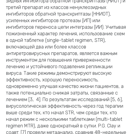
зидных ингибитора обратной транскриптазы (НИОТ) и
третий препарат из классов ненуклеозидных
ингибиторов обратной транскриптазы (ННИОТ),
усиленных ингибиторов протеазы (ИП) или
ингибиторов переноса цепи интегразы (ИИ). Учитывая
пожизненный характер лечения, использование схем
в одной таблетке (single-tablet regimen, STR),
включающей два или более классов
антиретровирусных препаратов, является важным
инструментом для повышения приверженности
лечению и устойчивого подавления репликации
вируса. Такие режимы демонстрируют высокую
эффективность, хорошую переносимость,
одновременно улучшая качество жизни пациентов, а
также потенциально снижая затраты, связанные с
лечением [3, 4]. По результатам исследований [5, 6],
вирусологическая эффективность через год терапии
выше среди тех, кто начал STR, чем среди тех, кто
начал режим с несколькими таблетками (multi-tablet
regimen MTR), даже однократный в сутки. P.G. Clay и
соавт. [7] провели метаанализ, сравнив 48-недельные