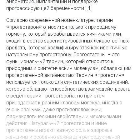
эндометрия, имплантации и поддержке
прогрессирующей беременности [1].
Согласно современной номенклатуре, термин
«прогестерон» относится только к природному
гормону, который вырабатывается яичниками или
входит в состав зарегистрированных лекарственных
средств, которые квалифицируются как идентичные
натуральному прогестерону. Прогестагены – это
функциональный термин, который относится к
природным и синтетическим молекулам, обладающим
прогестагенной активностью. Термин «прогестин»
используется только для синтетических соединений,
которые обладают способностью взаимодействовать
с рецепторами прогестерона, но при этом
принадлежат к разным классам молекул, иногда с
очень разными, даже противоположными,
фармакологическими свойствами и механизмами
действия. Натуральный прогестерон и иные
прогестагены играют важную роль в здоровье
женщины и особенно важны для репродуктивной