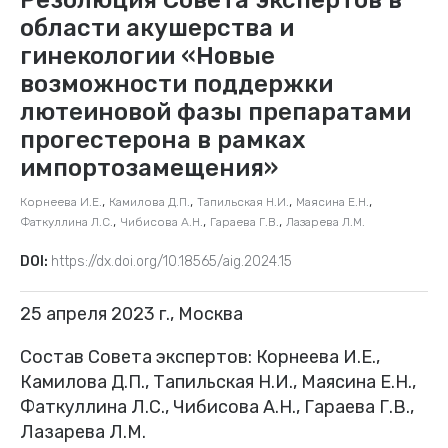
области акушерства и
гинекологии «Новые
возможности поддержки
лютеиновой фазы препаратами
прогестерона в рамках
импортозамещения»
,
,
,
,
Корнеева И.Е.
Камилова Д.П.
Тапильская Н.И.
Маясина Е.Н.
,
,
,
Фаткуллина Л.С.
Чибисова А.Н.
Гараева Г.В.
Лазарева Л.М.
DOI:
https://dx.doi.org/10.18565/aig.2024.15
25 апреля 2023 г., Москва
Состав Совета экспертов: Корнеева И.Е.,
Камилова Д.П., Тапильская Н.И., Маясина Е.Н.,
Фаткуллина Л.С., Чибисова А.Н., Гараева Г.В.,
Лазарева Л.М.