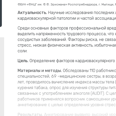
ФБУН «ФНЦГ им. Ф.Ф. Эрисмана» Роспотребнадзора, г. Мытищи,
Актуальность.
Научные исследования последних л
кардиоваскулярной патологии и частой ассоциаци
Среди основных факторов профессиональной вред
выделить напряженность трудового процесса, что 
сосудистых заболеваний. Факторы риска, не связа
стресс, низкая физическая активность, избыточна
соли.
Цель.
Определение факторов кардиоваскулярного 
Материалы и методы.
Обследованы 110 работнико
специальностей, 69 –медицинские сестры, в возрас
лет, проводилось вычисление индекса массы тела 
курения табака, опрос для изучения структуры пит
связанных с употреблением алкоголя (AUDIT). С ц
работников применялся вопросник самооценки ур
анкетирование с целью определения уровня стресса
Результаты.
Анкетирование выявило: высокий ур