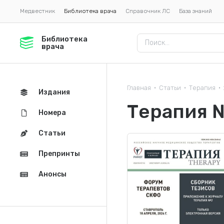
Медвестник
Библиотека врача
Справочник ЛС
База знаний
Библиотека
врача
Главная
Статьи
Терапия
•
•
•
Издания
Терапия 
Номера
Статьи
Препринты
Анонсы