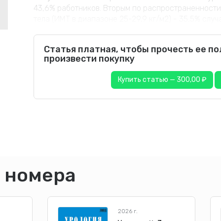
43,6% работников. Вторым по распространенности
тела (ИМТ в диапазоне 25-29,9 кг/м2) - 35,5% слу
Статья платная, чтобы прочесть ее п
произвести покупку
Купить статью — 300,00 ₽
 номера
2026 г.