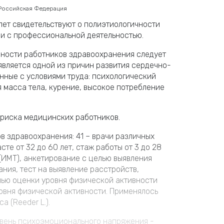
 Российская Федерация
ет свидетельствуют о полиэтиологичности
и с профессиональной деятельностью.
ности работников здравоохранения следует
является одной из причин развития сердечно-
нные с условиями труда: психологический
я масса тела, курение, высокое потребление
риска медицинских работников.
в здравоохранения: 41 – врачи различных
те от 32 до 60 лет, стаж работы от 3 до 28
(ИМТ), анкетирование с целью выявления
ания, тест на выявление расстройств,
елью оценки уровня физической активности
овня физической активности. Применялось
 (Reeder L.).
овень психоэмоционального напряжения -