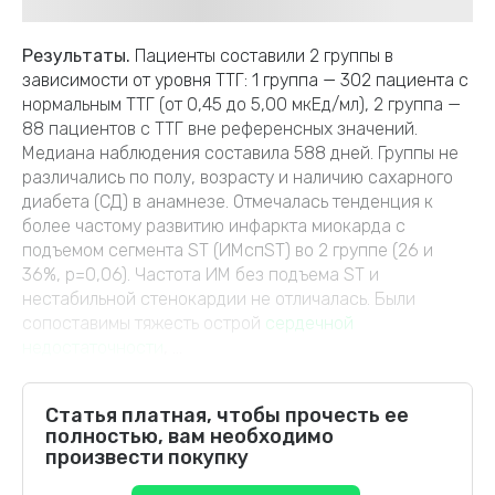
Результаты.
Пациенты составили 2 группы в
зависимости от уровня ТТГ: 1 группа — 302 пациента с
нормальным ТТГ (от 0,45 до 5,00 мкЕд/мл), 2 группа —
88 пациентов с ТТГ вне референсных значений.
Медиана наблюдения составила 588 дней. Группы не
различались по полу, возрасту и наличию сахарного
диабета (СД) в анамнезе. Отмечалась тенденция к
более частому развитию инфаркта миокарда с
подъемом сегмента ST (ИМспST) во 2 группе (26 и
36%, р=0,06). Частота ИМ без подъема ST и
нестабильной стенокардии не отличалась. Были
сопоставимы тяжесть острой
сердечной
недостаточности
, ...
Статья платная, чтобы прочесть ее
полностью, вам необходимо
произвести покупку