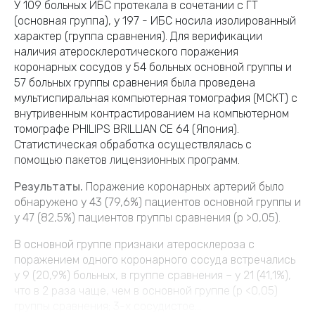
У 109 больных ИБС протекала в сочетании с ГТ
(основная группа), у 197 - ИБС носила изолированный
характер (группа сравнения). Для верификации
наличия атеросклеротического поражения
коронарных сосудов у 54 больных основной группы и
57 больных группы сравнения была проведена
мультиспиральная компьютерная томография (МСКТ) с
внутривенным контрастированием на компьютерном
томографе PHILIPS BRILLIAN CE 64 (Япония).
Статистическая обработка осуществлялась с
помощью пакетов лицензионных программ.
Результаты.
Поражение коронарных артерий было
обнаружено у 43 (79,6%) пациентов основной группы и
у 47 (82,5%) пациентов группы сравнения (р >0,05).
В основной группе признаки атеросклероза с
поражением одного коронарного сосуда встречались
у 9 (20,9%) больных, в группе сравнения – у 21 (41,1%),
что в 2 раза чаще, чем в основной группе (р <0,05)
группы сравнения; 3-х сосудистое...