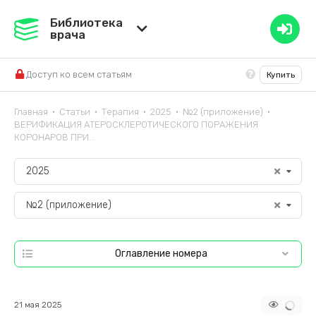
Медвестник
Библиотека
врача
База знаний
Доступ ко всем статьям
Купить
Справочник ЛС
Главная
Статьи
Терапия
2025
№2 (приложение)
•
•
•
•
•
ВЕРИФИКАЦИЯ АТЕРОСКЛЕРОТИЧЕСКОГО ПОРАЖЕНИЯ
КОРОНАРОВ ПРИ...
2025
№2 (приложение)
Оглавление номера
21 мая 2025