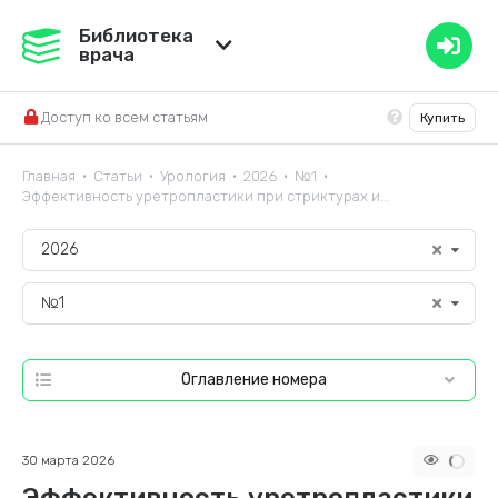
Медвестник
Библиотека
врача
База знаний
Доступ ко всем статьям
Купить
Справочник ЛС
Главная
Статьи
Урология
2026
№1
•
•
•
•
•
Эффективность уретропластики при стриктурах и...
2026
№1
Оглавление номера
30 марта 2026
Эффективность уретропластики