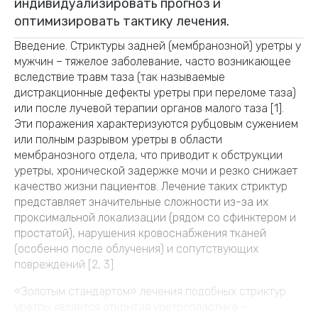
индивидуализировать прогноз и
оптимизировать тактику лечения.
Введение. Стриктуры задней (мембранозной) уретры у
мужчин – тяжелое заболевание, часто возникающее
вследствие травм таза (так называемые
дистракционные дефекты уретры при переломе таза)
или после лучевой терапии органов малого таза [1].
Эти поражения характеризуются рубцовым сужением
или полным разрывом уретры в области
мембранозного отдела, что приводит к обструкции
уретры, хронической задержке мочи и резко снижает
качество жизни пациентов. Лечение таких стриктур
представляет значительные сложности из-за их
проксимальной локализации (рядом со сфинктером и
простатой), нарушения кровоснабжения тканей
(особенно после облучения) и сопутствующих
повреждений [2, 3].
«Золотым стандартом» лечения подобных стриктур
уретры является открытая уретропластика –