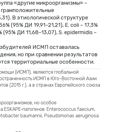
 группа «другие микроорганизмы» –
ие грамположительные
,31). В этиологической структуре
% (95% ДИ 19,91–21,21), E. coli – 17,3%
 (95% ДИ 11,68–13,07), S. epidermidis –
озбудителей ИСМП оставалась
ения, но при сравнении результатов
ются территориальные особенности.
омощи (ИСМП), являются глобальной
остраненность ИСМП в Юго-Восточной Азии
ов (2015 г.), а в странах Европейского союза
кроорганизмов, но особое
 ESKAPE‑патогенов: Enterococcus faecium,
netobacter baumannii, Pseudomonas aeruginosa