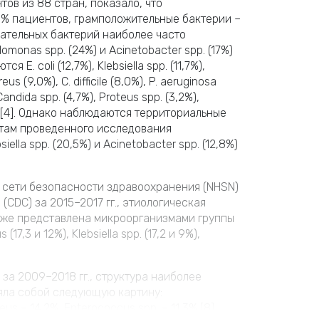
тов из 88 стран, показало, что
3% пациентов, грамположительные бактерии –
цательных бактерий наиболее часто
udomonas spp. (24%) и Acinetobacter spp. (17%)
E. coli (12,7%), Klebsiella spp. (11,7%),
s (9,0%), C. difficile (8,0%), P. aeruginosa
ndida spp. (4,7%), Proteus spp. (3,2%),
%) [4]. Однако наблюдаются территориальные
татам проведенного исследования
lla spp. (20,5%) и Acinetobacter spp. (12,8%)
ой сети безопасности здравоохранения (NHSN)
CDC) за 2015–2017 гг., этиологическая
кже представлена микроорганизмами группы
17,3 и 12%), Klebsiella spp. (17,2 и 9%),
за 2009–2018 гг., структура наиболее
ла собой следующую картину:
s – 14,2%, Enterococcus spp. – 11,3% [8].