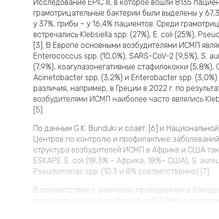
Исследование EPIC III, в которое вошли 8135 пациен
грамотрицательные бактерии были выделены у 67,
у 37%, грибы – у 16,4% пациентов. Среди грамотри
встречались Klebsiella spp. (27%), E. coli (25%), Pse
[3]. В Европе основными возбудителями ИСМП являются 
Enterococcus spp. (10,0%), SARS-CoV-2 (9,5%), S. aureu
(7,9%), коагулазонегативные стафилококки (5,8%), Ca
Acinetobacter spp. (3,2%) и Enterobacter spp. (3,0
различия, например, в Греции в 2022 г. по резуль
возбудителями ИСМП наиболее часто являлись Klebsie
[5].
По данным G.K. Bunduki и соавт. [6] и Национальн
Центров по контролю и профилактике заболеваний (
структура возбудителей ИСМП в Африке и США та
ESKAPE: E. coli (18,3% – Африка, 18%– США), S. aureus (
Pseudomonas spp. (10,3 и 8% соответственно) [7].
В соответствии с анализом, проведенным в Канаде 
распространенных возбудителей ИСМП представля
коагулазонегативные стафилококки – 28,7%, S. aureu