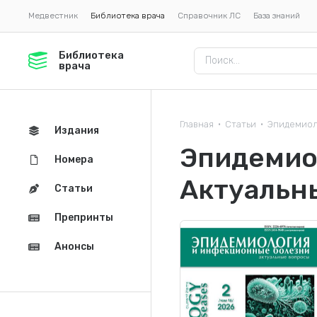
Медвестник
Библиотека врача
Справочник ЛС
База знаний
Библиотека
врача
Главная
Статьи
Эпидемиол
•
•
Издания
Эпидемио
Номера
Актуальн
Статьи
Препринты
Анонсы