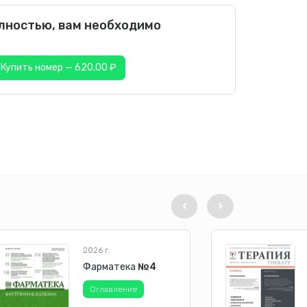
енных ученых в 25 городах Российской
олностью, вам необходимо
 доминируют в этиологии ИСМП, составляя
дителей значительно ниже — 23,3%. За 15 лет
ись стабильными, однако выявлены изменения
Купить номер — 620,00 ₽
чение доли K. pneumoniae – с 11,4 до 26,7% –
(с 19 до 10%). Доля A. baumannii возросла с
s (с 10 до 7%) и грибов (с 10 до 4,9%).
логически значимых клинических изолятов
 (в 2019 г. – 74,4%, p < 0,001),
еди грамотрицательных возбудителей в 2020 г.
2,9%). При этом по сравнению с 2019 г.
 pneumoniae с 34 до 22,9% (p < 0,001) и P.
2026 г.
Фарматека
№4
Оглавление