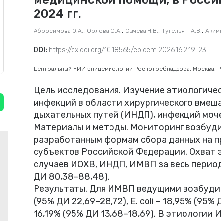
2024 гг.
,
,
,
,
Абросимова О.А.
Орлова О.А.
Сычева Н.В.
Туте­льян А.В.
Акимк
DOI:
https://dx.doi.org/10.18565/epidem.2026.16.2.19-23
Центральный НИИ эпидемиологии Роспотребнадзора, Москва, 
Цель исследования. Изучение этиологиче
инфекций в области хирургического вмеш
дыхательных путей (ИНДП), инфекций моч
Материалы и методы. Мониторинг возбуди
разработанным формам сбора данных на п
субъектов Российской Федерации. Охват
случаев ИОХВ, ИНДП, ИМВП за весь перио
ДИ 80,38–88,48).
Результаты. Для ИМВП ведущими возбудите
(95% ДИ 22,69–28,72), E. coli – 18,95% (95% 
16,19% (95% ДИ 13,68–18,69). В этиологии