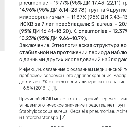
pneumoniae – 19,77% (95% ДИ 17,43–22,11),
14,96% (95% ДИ 6,14–23,78), группа «друг
микроорганизмы» – 11,37% (95% ДИ 9,43–13
ИОХВ за 7 лет преобладали: S. aureus – 20,56
(95% ДИ 16,41–18,20), K. pneumoniae – 12,37%
10,23% (95% ДИ 9,66–10,79).
Заключение. Этиологическая структура в
стабильной на протяжении периода наблюд
с данными других исследований наблюда
Инфекции, связанные с оказанием медицинской п
проблемой современного здравоохранения. Распр
достигает 9% от всех госпитализированных пациент
– 6,5% (2018 г.) [1].
Причиной ИСМП может стать широкий перечень ми
эпидемиологическое значение представляет группа
Staphylococcus aureus, Klebsiella pneumoniae, Aci
и Enterobacter spp. [2].