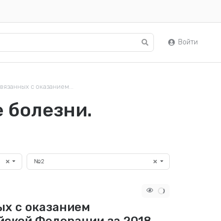
Войти
вязанных с оказанием...
 болезни.
№2
ых с оказанием
йской Федерации за 2018－