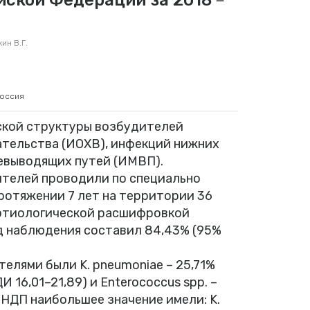
ин В.Г.
Россия
ской структуры возбудителей
ательства (ИОХВ), инфекций нижних
евыводящих путей (ИМВП).
телей проводили по специально
ротяжении 7 лет на территории 36
 этиологической расшифровкой
д наблюдения составил 84,43% (95%
лями были K. pneumoniae – 25,71%
ДИ 16,01–21,89) и Enterococcus spp. –
 ИНДП наибольшее значение имели: K.