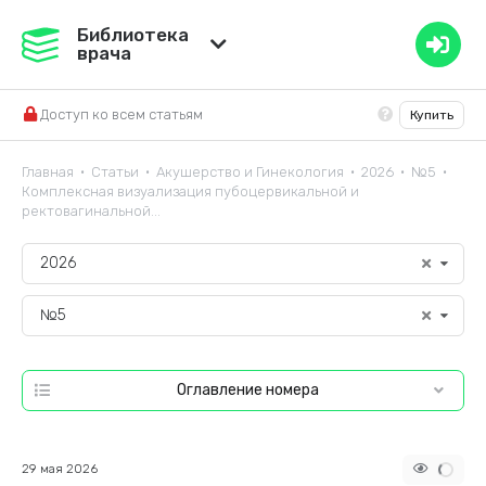
Медвестник
Библиотека
врача
База знаний
Доступ ко всем статьям
Купить
Справочник ЛС
Главная
Статьи
Акушерство и Гинекология
2026
№5
•
•
•
•
•
Комплексная визуализация пубоцервикальной и
ректовагинальной...
2026
№5
Оглавление номера
29 мая 2026