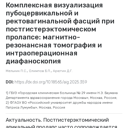
Комплексная визуализация
пубоцервикальной и
ректовагинальной фасций при
постгистерэктомическом
пролапсе: магнитно-
резонансная томография и
интраоперационная
диафаноскопия
,
,
Мельник П.С.
Олимпов Б.П.
Арютин Д.Г.
DOI:
https://dx.doi.org/10.18565/aig.2025.359
1) ГБУЗ «Городская клиническая больница № 29 имени Н.Э. Баумана
Департамента здравоохранения города Москвы», Москва, Россия;
2) ФГАОУ ВО «Российский университет дружбы народов имени
Патриса Лумумбы», Москва, Россия
Актуальность. Постгистерэктомический
апикальный пролапс часто сопровождается