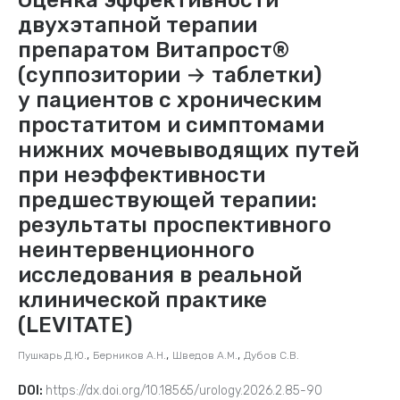
двухэтапной терапии
препаратом Витапрост®
(суппозитории → таблетки)
у пациентов с хроническим
простатитом и симптомами
нижних мочевыводящих путей
при неэффективности
предшествующей терапии:
результаты проспективного
неинтервенционного
исследования в реальной
клинической практике
(LEVITATE)
,
,
,
Пушкарь Д.Ю.
Берников А.Н.
Шведов А.М.
Дубов С.В.
DOI:
https://dx.doi.org/10.18565/urology.2026.2.85-90