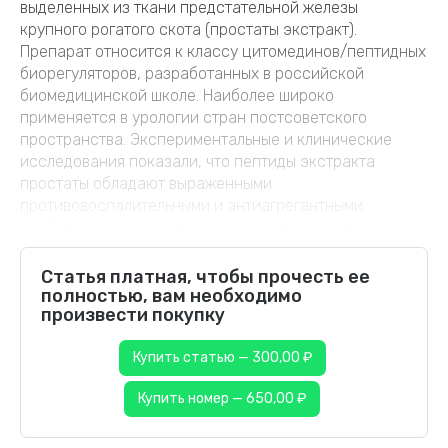
выделенных из ткани предстательной железы
крупного рогатого скота (простаты экстракт).
Препарат относится к классу цитомединов/пептидных
биорегуляторов, разработанных в российской
биомедицинской школе. Наиболее широко
применяется в урологии стран постсоветского
пространства. Экспериментальные и клинические
исследования показали, что пептиды экстракта
простаты обладают выраженными
противовоспалительными и антиагрегантными
свойствами, улучшают микроциркуляцию в ткани
предстательной железы, усиливают
фибринолитическую активность крови, уменьшают
Статья платная, чтобы прочесть ее
отек и лейкоцитарную инфильтрацию предстательной
полностью, вам необходимо
произвести покупку
железы (ПЖ), нормализуют секреторную функцию
эпителия и тонус гладкомышечных структур нижних
Купить статью — 300,00 ₽
мочевыводящих путей. Эти эффекты сопровождаются
снижением болевого симптома, дискомфорта и диз­
Купить номер — 650,00 ₽
урии, уменьшая выраженность СНМП [5].
Препарат Витапрост® представлен ректальной и