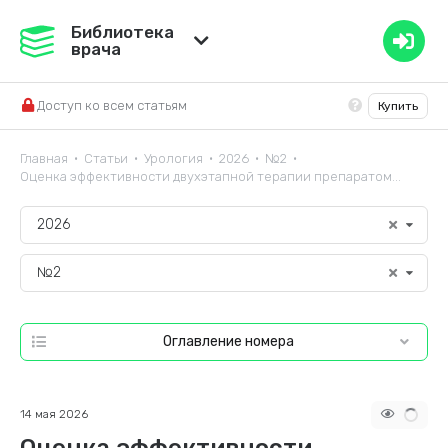
Медвестник
Библиотека
врача
База знаний
Доступ ко всем статьям
Купить
Справочник ЛС
Главная
Статьи
Урология
2026
№2
•
•
•
•
•
Оценка эффективности двухэтапной терапии препаратом...
2026
№2
Оглавление номера
14 мая 2026
Оценка эффективности