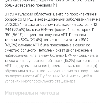
диспансерном наблюдении, при этом 38 016 (5,2%)
больных терапию прервали [1].
В ГУЗ «Тульский областной центр по профилактике и
борьбе со СПИД и инфекционными заболеваниями» на
31.12.2024 на диспансерном наблюдении состояли 12
944 (92,6%) больных ВИЧ-инфекцией, из которых 11
150 (86,1%) пациентов получали АРТ. Прервали
терапию 3274 (29,4%) пациента, при этом в 1582
(48,3%) случаях АРТ была прекращена в связи со
смертью больного. Неполный охват диспансерным
наблюдением и лечением больных ВИЧ-инфекцией, а
также отказ существенной части (15,2%) пациентов от
АРТ по другим причинам (помимо летального исхода)
обусловили актуальность изучение рисков нарушения
приверженности АРТ у больных ВИЧ-инфекцией в
условиях многопрофильного стационара.
Материалы и методы
Исследование проводили методом прямого опроса в