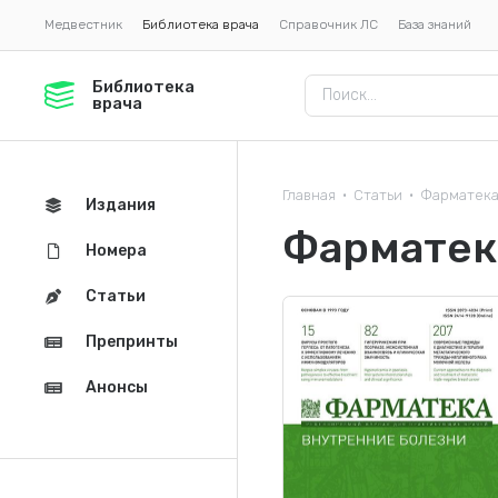
Медвестник
Библиотека врача
Справочник ЛС
База знаний
Библиотека
врача
Главная
Статьи
Фарматек
•
•
Издания
Фарматек
Номера
Статьи
Препринты
Анонсы