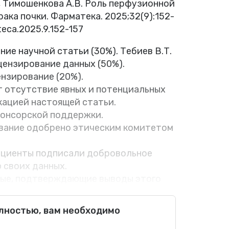
., Тимошенкова А.В. Роль перфузионной
ка почки. Фарматека. 2025;32(9):152-
teca.2025.9.152-157
ние научной статьи (30%). Тебиев В.Т.
цензирование данных (50%).
ензирование (20%).
 отсутствие явных и потенциальных
кацией настоящей статьи.
понсорской поддержки.
вание одобрено этическим комитетом
пациенты подписали добровольное
 своих данных.
ные, подтверждающие выводы этого
ра, ответственного за переписку,
м.
олностью, вам необходимо