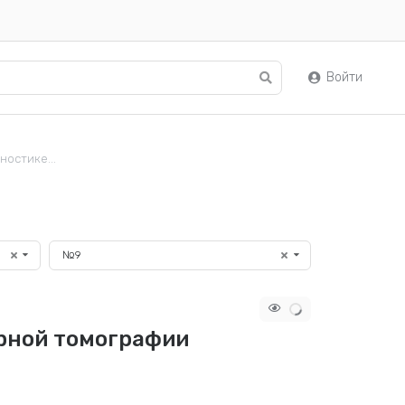
Войти
остике...
№9
рной томографии