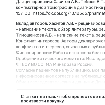
Для цитирования: Хасигов А.В., Тебиев В.Т
компьютерной томографии в диагностике ра
157. DOI: https://dx.doi.org/10.18565/pharma
Вклад авторов: Хасигов А.В. – рецензирова
– написание текста, обзор литературы, ре
Тимошенкова А.В. – написание текста, рец
Конфликт интересов: Авторы декларируют
конфликтов интересов, связанных с публи
Финансирование: Работа выполнена без с
Одобрение этического комитета: Исследо
ФГБОУ ВО СОГМА Минздрава России.
Согласие пациентов на публикацию: Все 
информированное согласие на публикацию
Обмен исследовательскими данными: Дан
исследования, доступны по запросу у авто
после одобрения ведущим исследователе
Статья платная, чтобы прочесть ее п
произвести покупку
Обоснование