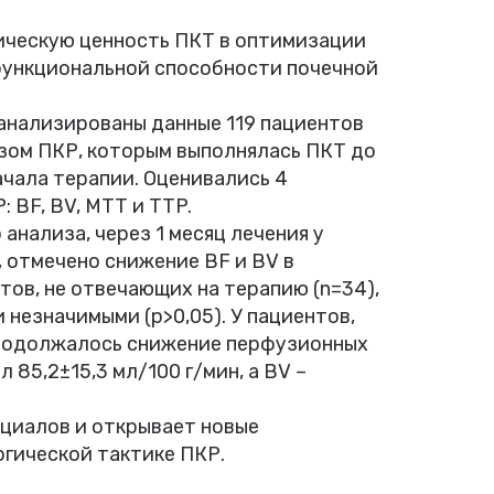
ическую ценность ПКТ в оптимизации
 функциональной способности почечной
анализированы данные 119 пациентов
озом ПКР, которым выполнялась ПКТ до
начала терапии. Оценивались 4
 BF, BV, MTT и TTP.
анализа, через 1 месяц лечения у
, отмечено снижение BF и BV в
нтов, не отвечающих на терапию (n=34),
незначимыми (p>0,05). У пациентов,
продолжалось снижение перфузионных
85,2±15,3 мл/100 г/мин, а BV –
циалов и открывает новые
ргической тактике ПКР.