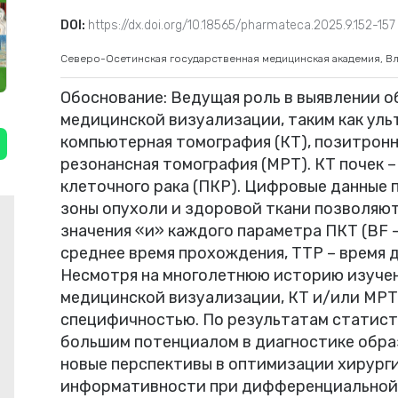
DOI:
https://dx.doi.org/10.18565/pharmateca.2025.9.152-157
Северо-Осетинская государственная медицинская академия, Вл
Обоснование: Ведущая роль в выявлении 
медицинской визуализации, таким как уль
компьютерная томография (КТ), позитрон
резонансная томография (МРТ). КТ почек 
клеточного рака (ПКР). Цифровые данные
зоны опухоли и здоровой ткани позволяю
значения «и» каждого параметра ПКТ (BF –
среднее время прохождения, TTP – время 
Несмотря на многолетнюю историю изучен
медицинской визуализации, КТ и/или МРТ
специфичностью. По результатам статист
большим потенциалом в диагностике обра
новые перспективы в оптимизации хирурги
информативности при дифференциальной 