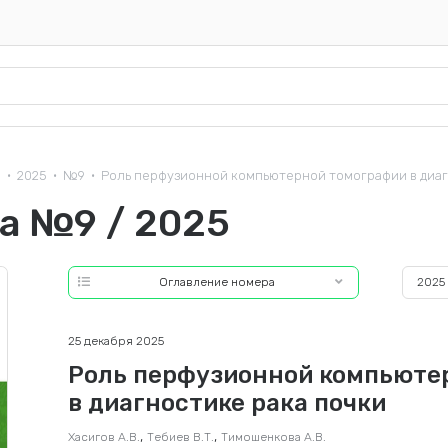
а
2025
№9
Роль перфузионной компьютерной томографии в диагн
•
•
•
а №9 / 2025
Оглавление номера
2025
25 декабря 2025
Роль перфузионной компьюте
в диагностике рака почки
,
,
Хасигов А.В.
Тебиев В.Т.
Тимошенкова А.В.