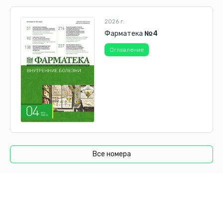
Совокупность этих патогенетических звеньев
формирует провоспалительную и протромботическую
2026 г.
направленность, лежащую в основе как острого, так и
Фарматека
№4
отдаленного сердечно-сосудистого повреждения.
Оглавление
Многочисленные исследования посвящены изучению
поражения сердечно-сосудистой системы за счет
нарушения регуляции РААС, что формирует надежную
доказательную базу данного механизма патогенеза.
РААС представляет собой сложную сеть, ключевым
эффекторным пептидом которой является ангиотензин
II (Ang-II) [5]. Каскад РААС инициируется
расщеплением ангиотензиногена ренином с
образованием ангиотензина I (Ang-I), который затем
Все номера
под действием ангиотензин-превращающего
фермента (ACE-1) конвертируется в Аng-II [6].
Связывание Аng-II с рецептором 1-го типа (AT1R)
опосредует вазоконстрикцию, пролиферацию,
воспаление, протромботические эффекты и
ремоделирование внеклеточного матрикса, тогда как