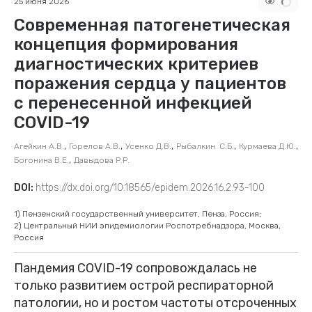
25 июня 2026
Современная патогенетическая
концепция формирования
диагностических критериев
поражения сердца у пациентов
с перенесенной инфекцией
COVID-19
,
,
,
,
,
Агейкин А.В.
Горелов А.В.
Усенко Д.В.
Рыбалкин С.Б.
Курмаева Д.Ю.
,
Богонина В.Е.
Давыдова Р.Р.
DOI:
https://dx.doi.org/10.18565/epidem.2026.16.2.93-100
1) Пензенский государственный университет, Пенза, Россия;
2) Центральный НИИ эпидемиологии Роспотребнадзора, Москва,
Россия
Пандемия COVID-19 сопровождалась не
только развитием острой респираторной
патологии, но и ростом частоты отсроченных