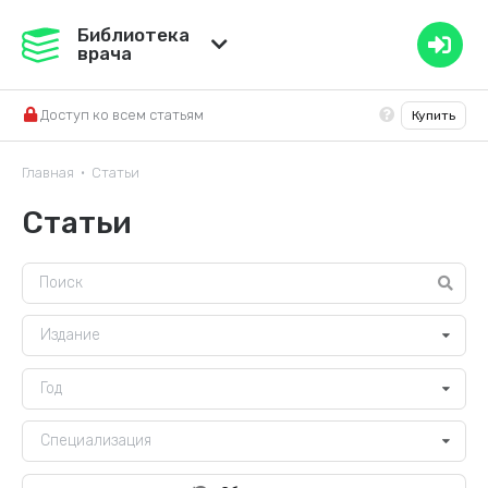
Медвестник
Библиотека
врача
База знаний
Доступ ко всем статьям
Купить
Справочник ЛС
Главная
Статьи
•
Статьи
Издание
Год
Специализация