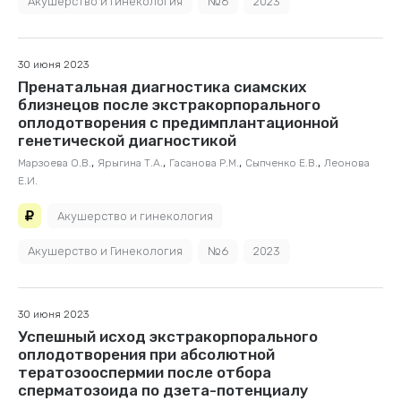
Акушерство и Гинекология
№6
2023
30 июня 2023
Пренатальная диагностика сиамских
близнецов после экстракорпорального
оплодотворения с предимплантационной
генетической диагностикой
,
,
,
,
Марзоева О.В.
Ярыгина Т.А.
Гасанова Р.М.
Сыпченко Е.В.
Леонова
Е.И.
Акушерство и гинекология
Акушерство и Гинекология
№6
2023
30 июня 2023
Успешный исход экстракорпорального
оплодотворения при абсолютной
тератозооспермии после отбора
сперматозоида по дзета-потенциалу