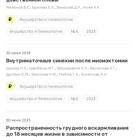
,
,
,
Милюков В.Е.
Брилева Е.А.
Закирова Д.Р.
Нгуен К.К.
Акушерство и гинекология
Акушерство и Гинекология
№6
2023
30 июня 2023
Внутриматочные синехии после миомэктомии
,
,
,
,
Щукина Н.А.
Щербатых М.Г.
Бабунашвили Е.Л.
Беспалова А.Г.
,
,
,
Дробин О.Ю.
Земскова Н.Ю.
Глебов Т.А.
Кочеткова А.А.
Акушерство и гинекология
Акушерство и Гинекология
№6
2023
30 июня 2023
Распространенность грудного вскармливания
до 18 месяцев жизни в зависимости от