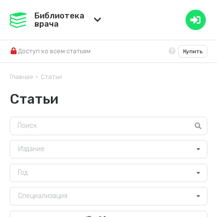
Медвестник
Библиотека
врача
База знаний
Доступ ко всем статьям
Купить
Справочник ЛС
Главная
Статьи
•
Статьи
Издание
Год
Специализация