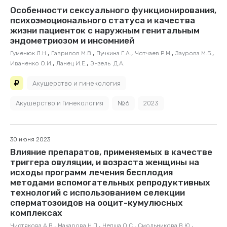
Особенности сексуального функционирования,
психоэмоционального статуса и качества
жизни пациенток с наружным генитальным
эндометриозом и инсомнией
,
,
,
,
,
Гуменюк Л.Н.
Гаврилов М.В.
Пучкина Г.А.
Чотчаев Р.М.
Заурова М.Б.
,
,
Иваненко О.И.
Ланец И.Е.
Энзель Д.А.
Акушерство и гинекология
Акушерство и Гинекология
№6
2023
30 июня 2023
Влияние препаратов, применяемых в качестве
триггера овуляции, и возраста женщины на
исходы программ лечения бесплодия
методами вспомогательных репродуктивных
технологий с использованием селекции
сперматозоидов на ооцит-кумулюсных
комплексах
,
,
,
,
Чистякова А.В.
Макарова Н.П.
Непша О.С.
Смольникова В.Ю.