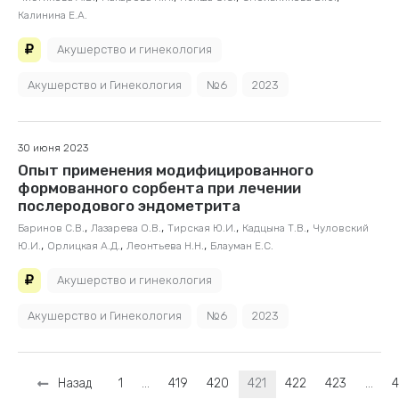
Калинина Е.А.
Акушерство и гинекология
Акушерство и Гинекология
№6
2023
30 июня 2023
Опыт применения модифицированного
формованного сорбента при лечении
послеродового эндометрита
,
,
,
,
Баринов С.В.
Лазарева О.В.
Тирская Ю.И.
Кадцына Т.В.
Чуловский
,
,
,
Ю.И.
Орлицкая А.Д.
Леонтьева Н.Н.
Блауман Е.С.
Акушерство и гинекология
Акушерство и Гинекология
№6
2023
Назад
1
…
419
420
421
422
423
…