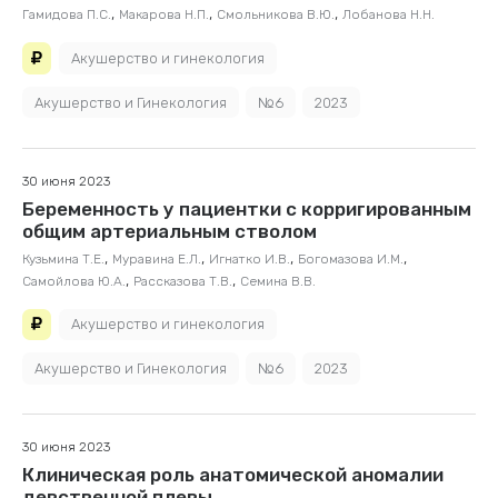
,
,
,
Гамидова П.С.
Макарова Н.П.
Смольникова В.Ю.
Лобанова Н.Н.
Акушерство и гинекология
Акушерство и Гинекология
№6
2023
30 июня 2023
Беременность у пациентки с корригированным
общим артериальным стволом
,
,
,
,
Кузьмина Т.Е.
Муравина Е.Л.
Игнатко И.В.
Богомазова И.М.
,
,
Самойлова Ю.А.
Рассказова Т.В.
Семина В.В.
Акушерство и гинекология
Акушерство и Гинекология
№6
2023
30 июня 2023
Клиническая роль анатомической аномалии
девственной плевы