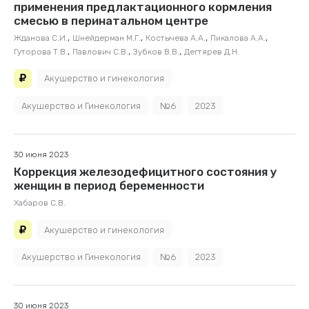
применения предлактационного кормления
смесью в перинатальном центре
,
,
,
,
Жданова С.И.
Шнейдерман М.Г.
Костычева А.А.
Пикалова А.А.
,
,
,
Гуторова Т.В.
Павлович С.В.
Зубков В.В.
Дегтярев Д.Н.
Акушерство и гинекология
Акушерство и Гинекология
№6
2023
30 июня 2023
Коррекция железодефицитного состояния у
женщин в период беременности
Хабаров С.В.
Акушерство и гинекология
Акушерство и Гинекология
№6
2023
30 июня 2023