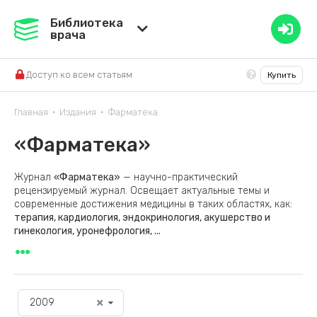
Медвестник
Библиотека
врача
База знаний
Доступ ко всем статьям
Купить
Справочник ЛС
Главная
Издания
Фарматека
•
•
«Фарматека»
Журнал
«Фарматека»
— научно-практический
рецензируемый журнал. Освещает актуальные темы и
современные достижения медицины в таких областях, как:
терапия, кардиология, эндокринология, акушерство и
гинекология, уронефрология,
...
2009