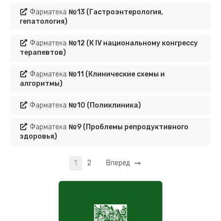
Фарматека
№13
(Гастроэнтерология,
гепатология)
Фарматека
№12
(К IV национальному конгрессу
терапевтов)
Фарматека
№11
(Клинические схемы и
алгоритмы)
Фарматека
№10
(Поликлиника)
Фарматека
№9
(Проблемы репродуктивного
здоровья)
1
2
Вперед