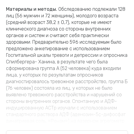
Материалы и методы.
Обследованию подлежали 128
лиц (56 мужчин и 72 женщины), молодого возраста
(средний возраст 38,2 ± 0,7), которые не имеют
клинического диагноза со стороны внутренних
органов и систем и считают себя практически
здоровыми. Предварительно 596 исследуемым было
предложено анкетирование с использованием
Госпитальной шкалы тревоги и депрессии и опросника
Спилбергера- Ханина, в результате чего была
сформирована группа А (52 человека) куда входили
лица, у которых по результатам опросников
диагностировалось тревожное расстройство, группа Б
(76 человек) состояла из лиц, у которых не было
выявлено тревожного расстройства и нарушений со
стороны внутренних органов. Спонтанную и АДФ-
индуцированную АCТp изучали с использованием
стандартного раствора АДФ (аденозин-5¢-дифосфат
динатриевая соль, «Ренам») на лазерном агрегометр...