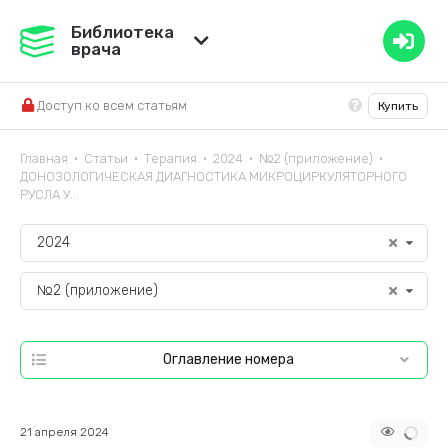
Медвестник
Библиотека
врача
База знаний
Доступ ко всем статьям
Купить
Справочник ЛС
Главная
Статьи
Терапия
2024
№2 (приложение)
•
•
•
•
•
ДОНОЗОЛОГИЧЕСКАЯ ДИАГНОСТИКА МИКРОЦИРКУЛЯТОРНОГО
РУСЛА У...
2024
№2 (приложение)
Оглавление номера
21 апреля 2024