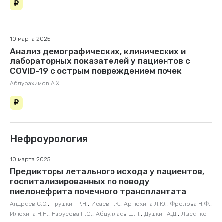
10 марта 2025
Анализ демографических, клинических и
лабораторных показателей у пациентов с
COVID-19 с острым повреждением почек
Абдурахимов А.Х.
Нефроурология
10 марта 2025
Предикторы летального исхода у пациентов,
госпитализированных по поводу
пиелонефрита почечного трансплантата
,
,
,
,
,
Андреев С.С.
Трушкин Р.Н.
Исаев Т.К.
Артюхина Л.Ю.
Фролова Н.Ф.
,
,
,
,
Илюхина Н.Н.
Нарусова П.О.
Абдуллаев Ш.П.
Душкин А.Д.
Лысенко