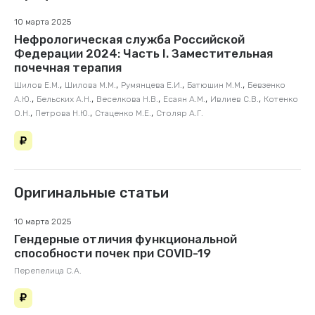
10 марта 2025
Нефрологическая служба Российской
Федерации 2024: Часть I. Заместительная
почечная терапия
,
,
,
,
Шилов Е.М.
Шилова М.М.
Румянцева Е.И.
Батюшин М.М.
Бевзенко
,
,
,
,
,
А.Ю.
Бельских А.Н.
Веселкова Н.В.
Есаян А.М.
Ивлиев С.В.
Котенко
,
,
,
О.Н.
Петрова Н.Ю.
Стаценко М.Е.
Столяр А.Г.
Оригинальные статьи
10 марта 2025
Гендерные отличия функциональной
способности почек при COVID-19
Перепелица С.А.