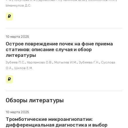
Ыманкулов Д.С.
10 марта 2025
Острое повреждение почек на фоне приема
статинов: описание случая и обзор
литературы
,
,
,
,
Зубеев П.С.
Харламова О.В.
Мотылев И.М.
Зубеева Г.Н.
Суслова
,
О.А.
Шилов Е.М.
Обзоры литературы
10 марта 2025
Тромботические микроангиопатии:
дифференциальная диагностика и выбор