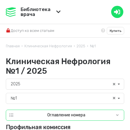
Медвестник
Библиотека
врача
База знаний
Доступ ко всем статьям
Купить
Справочник ЛС
Главная
Клиническая Нефрология
2025
№1
•
•
•
Клиническая Нефрология
№1 / 2025
2025
№1
Оглавление номера
Профильная комиссия