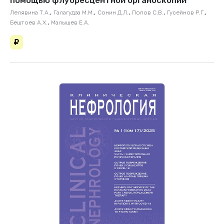
помощью флуоресцентной органоскопии
,
,
,
,
,
Лелявина Т.А.
Галагудза М.М.
Сонин Д.Л.
Попов С.В.
Гусейнов Р.Г.
,
Бештоев А.Х.
Малышев Е.А.