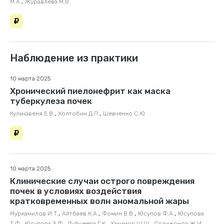
,
М.А.
Журавлева М.В.
Наблюдение из практики
10 марта 2025
Хронический пиелонефрит как маска
туберкулеза почек
,
,
Кульчавеня Е.В.
Холтобин Д.П.
Шевченко С.Ю.
10 марта 2025
Клинические случаи острого повреждения
почек в условиях воздействия
кратковременных волн аномальной жары
,
,
,
,
Муркамилов И.Т.
Айтбаев К.А.
Фомин В.В.
Юсупов Ф.А.
Юсупова
,
,
,
,
,
Т.Ф.
Юсупова З.Ф.
Дуйшеева Г.К.
Хакимов Ш.Ш.
Солижонов Ж.И.