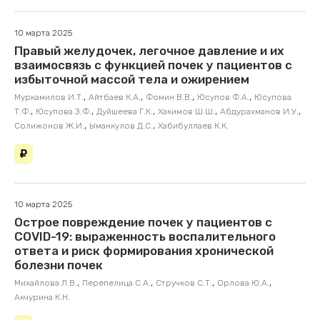
10 марта 2025
Правый желудочек, легочное давление и их
взаимосвязь с функцией почек у пациентов с
избыточной массой тела и ожирением
,
,
,
,
Муркамилов И.Т.
Айтбаев К.А.
Фомин В.В.
Юсупов Ф.А.
Юсупова
,
,
,
,
,
Т.Ф.
Юсупова З.Ф.
Дуйшеева Г.К.
Хакимов Ш.Ш.
Абдурахманов И.У.
,
,
Солижонов Ж.И.
Ыманкулов Д.С.
Хабибуллаев К.К.
10 марта 2025
Острое повреждение почек у пациентов с
COVID-19: выраженность воспалительного
ответа и риск формирования хронической
болезни почек
,
,
,
,
Михайлова Л.В.
Перепелица С.А.
Стручков С.Т.
Орлова Ю.А.
Акчурина К.Н.