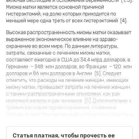
включая бесплодие и осложнения беременности [1, 3].
Миома матки является основной причиной
гистерэктомий, на долю которых приходится по
меньшей мере одна треть от всех гистерэктомий [4].
Высокая распространенность миомы матки оказывает
выраженное экономическое влияние на здраво­
охранение во всем мире. По данным литературы,
затраты, связанные с лечением миомы матки,
составляют ежегодно в США до 34,4 млрд долларов, в
Германии – 348 млн долларов, во Франции – 120 млн
долларов и 86 млн долларов в Англии [5]. Следует
отметить, что расходы на лечение женщин, имеющих
миому матки, превышают затраты на лечение женщин
с такими распространенными опухолями, как рак
молочной железы и рак яичников [5]. Дополнительно к
прямым расходам здравоохранения, косвенные
затраты вследствие временной нетрудоспособности и
инвалидности женщин с миомой матки оцениваются в
мире в 1,6–17,2 млрд долларов ежегодно [6].
Статья платная, чтобы прочесть ее