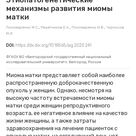
механизмы развития миомы
матки
,
,
,
Пономаренко М.С.
Решетников Е.А.
Пономаренко И.В.
Чурносов
М.И.
DOI:
https://dx.doi.org/10.18565/aig.2023.241
ФГАОУ ВО «Белгородский государственный национальный
исследовательский университет», Белгород, Россия
Миома матки представляет собой наиболее
распространенную доброкачественную
опухоль у женщин. Однако, несмотря на
высокую частоту встречаемости миомы
матки среди женщин репродуктивного
возраста, ее негативное влияние на качество
жизни женщины, а также затраты
здравоохранения на лечение пациенток с
опухолью матки, на сегодняшний день нет