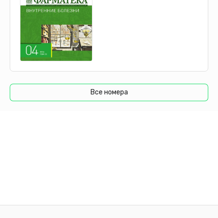
имеют мутации ряда генов [12]. Наиболее частыми
соматическими мутациями при миоме матки являются
мутации в генах MED12, HMGA2 и FH [12]. В результате
секвенирования 2 экзона гена MED12 показано, что до
90% миом матки содержат специфические мутации в
субъединице 12 медиаторного комплекса [1]. Важно
отметить, что этот показатель значительно варьирует в
зависимости от этнической принадлежности
пациенток [13]. В метаанализе, выполненном He C. et.
Все номера
al. (2022), установлено, что мутации в MED12 чаще
наблюдались у афроамериканских женщин (74,5%) по
сравнению с европе­оидными (65,8%) и азиатскими
(53,2%) пациентками с миомой матки [13]. Также в
литературе имеются исследования, посвященные
анализу корреляций мутаций в MED12 с размерами
миоматозных узлов и их количеством. Выявлено, что
мутации в MED12 чаще регистрируются при
множественных миоматозных узлах с небольшой
митотической активностью, субсерозной локализации
и с высоким содержанием внеклеточного матрикса
[13–15].