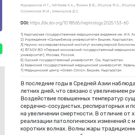
,
,
,
,
Муркамилов И.Т.
Айтбаев К.А.
Фомин В.В.
Юсупов Ф.А.
Юсупов
,
Солижонов Ж.И.
Ыманкулов Д.С.
DOI:
https://dx.doi.org/10.18565/nephrology.2025.1.53-60
1) Кыргызская государственная медицинская академия им. И.К. А
2) Учреждение «Салымбеков университет» Бишкек, Кыргызстан;
3) Научно-исследовательский институт молекулярной биологии 
4) ФГАОУ ВО «Первый московский государственный медицинский
университет), Москва, Россия;
5) Ошский государственный университет, Ош, Кыргызстан;
6) Казанский государственный медицинский университет, Казань
7) Медицинский центр «Green Clinic», Бишкек, Кыргызстан
В последние годы в Средней Азии наблюда
летних дней, что связано с увеличением р
Воздействие повышенных температур суще
сердечно-сосудистых, респираторных и п
на увеличении смертности. В отличие от 
реализации патологических изменений с м
коротких волнах. Волны жары традиционн