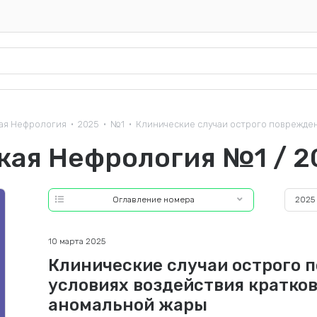
ая Нефрология
2025
№1
Клинические случаи острого повреждени
•
•
•
кая Нефрология №1 / 2
Оглавление номера
2025
10 марта 2025
Клинические случаи острого 
условиях воздействия кратко
аномальной жары