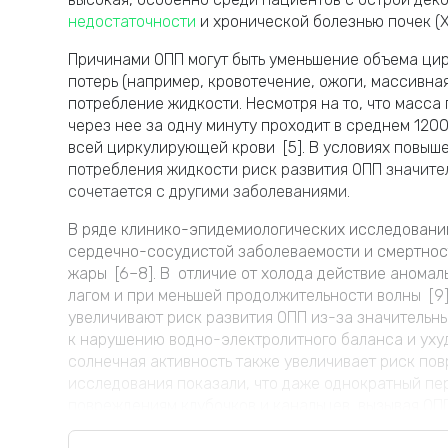
недостаточности
и хронической болезнью почек (Х
Причинами ОПП могут быть уменьшение объема ци
потерь (например, кровотечение, ожоги, массивна
потребление жидкости. Несмотря на то, что масса 
через нее за одну минуту проходит в среднем 1200
всей циркулирующей крови [5]. В условиях повыш
потребления жидкости риск развития ОПП значите
сочетается с другими заболеваниями.
В ряде клинико-эпидемиологических исследований
сердечно-сосудистой заболеваемости и смертнос
жары [6–8]. В отличие от холода действие аномал
лагом и при меньшей продолжительности волны [9
увеличивают риск развития ОПП из-за значительн
к нарушению водно-электролитного баланса и ухуд
солнечная активность также увеличивает риск по
исследования показали, что даже однократный пе
повреждениям клубочков и канальцев, вызывая ОПП 
Тем не менее сравнительно мало работ посвящено