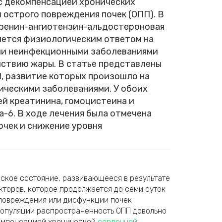
с декомпенсацией хронических
острого повреждения почек (ОПП). В
 ренин-ангиотензин-альдостероновая
ляется физиологическим ответом на
ми неинфекционными заболеваниями
ствию жары. В статье представлены
, развитие которых произошло на
ическими заболеваниями. У обоих
й креатинина, гомоцистеина и
-6. В ходе лечения была отмечена
чек и снижение уровня
еское состояние, развивающееся в результате
кторов, которое продолжается до семи суток
 повреждения или дисфункции почек
популяции распространенность ОПП довольно
компенсацией хронической
сердечной