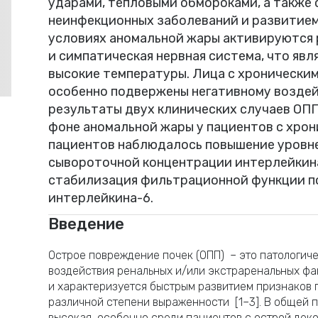
ударами, тепловыми обмороками, а также 
неинфекционных заболеваний и развитием 
условиях аномальной жары активируются
и симпатическая нервная система, что яв
высокие температуры. Лица с хронически
особенно подвержены негативному воздей
результаты двух клинических случаев ОПП
фоне аномальной жары у пациентов с хрон
пациентов наблюдалось повышение уровне
сывороточной концентрации интерлейкина
стабилизация фильтрационной функции по
интерлейкина-6.
Введение
Острое повреждение почек (ОПП) – это патологич
воздействия ренальных и/или экстраренальных фа
и характеризуется быстрым развитием признаков
различной степени выраженности [1–3]. В общей 
высокая, особенно среди пациентов с острой де