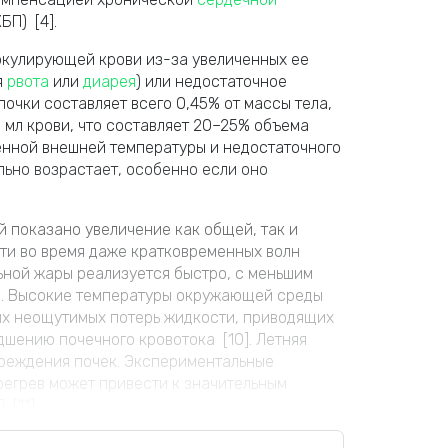
БП) [4].
ркулирующей крови из-за увеличенных ее
я
рвота
или
диарея
) или недостаточное
почки составляет всего 0,45% от массы тела,
 мл крови, что составляет 20–25% объема
енной внешней температуры и недостаточного
льно возрастает, особенно если оно
 показано увеличение как общей, так и
ти во время даже кратковременных волн
ьной жары реализуется быстро, с меньшим
]. Высокие температуры окружающей среды
ых неощутимых потерь жидкости, приводящих
шению почечного кровотока [10]. Летняя
вреждения почек. Экспериментальные
регрев может привести к значительным
[11].
 развитию ОПП под воздействием волн