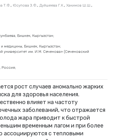
,
,
,
,
а Т.Ф.
Юсупова З.Ф.
Дуйшеева Г.К.
Хакимов Ш.Ш.
хунбаева, Бишкек, Кыргызстан;
и медицины, Бишкек, Кыргызстан;
 университет им. И.М. Сеченова» (Сеченовский
, Россия;
ется рост случаев аномально жарких
иска для здоровья населения.
ственно влияет на частоту
очечных заболеваний, что отражается
холода жара приводит к быстрой
еньшим временным лагом и при более
о ассоциируются с тепловыми