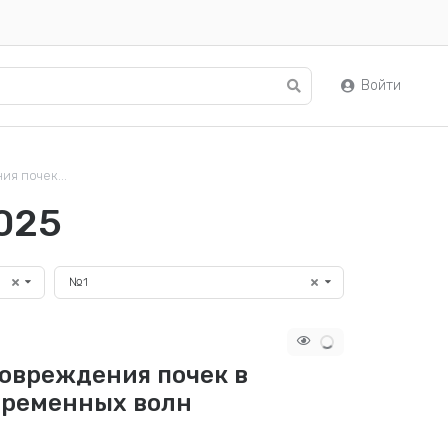
Войти
я почек...
025
№1
повреждения почек в
временных волн