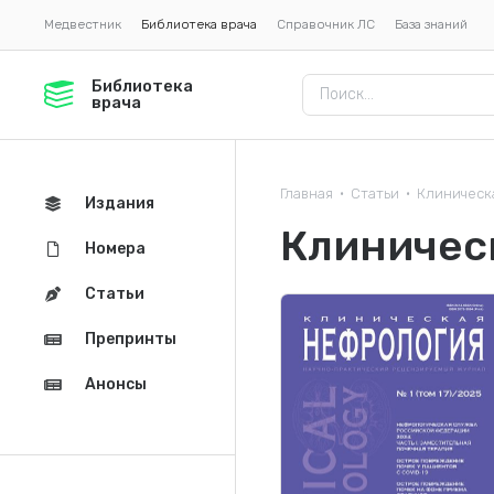
Медвестник
Библиотека врача
Справочник ЛС
База знаний
Библиотека
врача
Главная
Статьи
Клиническ
•
•
Издания
Клиничес
Номера
Статьи
Препринты
Анонсы