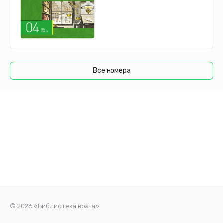
установка трансъюгулярных внутрипеченочных
портосистемных шунтов (TIPS), а также применение
эмболизации артериовенозных шунтов, не
исследованы достаточным образом, в связи с чем не
удовлетворяют требованиям доказательной медицины
и не могут быть рекомендованы для эффективного
Все номера
лечения этого синдрома [11–13]. Таким образом,
лечение ГПС фактически сводится к использованию
оксигенотерапии (для поддержания уровня сатурации
(SpO2) > 88%), а также ТП (единственного метода
лечения ГПС с доказанной эффективностью) [8, 9].
Данные о распространенности ГПС различны.
Синдром выявляется у 5–32% пациентов с ЦП. При
этом процент выявления напрямую зависит от
использования различных диагностических критериев
[3, 14]. По данным литературы, наличие ГПС удваивает
риск смертности больных ЦП, ожидающих ТП, по
сравнению с пациентами без ГПС ...
© 2026 «Библиотека врача»