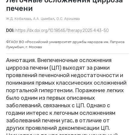
печени
,
,
Ж.Д. Кобалава
А.А. Цымбал
О.С. Аришева
DOI:
https://dx.doi.org/10.18565/therapy.2025.4.43-50
ФГАОУ ВО «Российский университет дружбы народов им. Патриса
Лумумбы», г. Москва
Аннотация. Внепеченочные осложнения
цирроза печени (ЦП) выходят за рамки
проявлений печеночной недостаточности и
понимания прямых классических осложнений
портальной гипертензии. Поражение легких
было одним из первых описанных
заболеваний, связанных с ЦП. Однако с
годами интерес к легочным осложнениям
заболеваний печени угас, в отличие от
других проявлений декомпенсации ЦП.