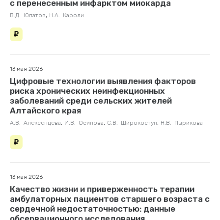
с перенесенным инфарктом миокарда
,
В.Д. Юпатов
Н.А. Кароли
13 мая 2026
Цифровые технологии выявления факторов
риска хронических неинфекционных
заболеваний среди сельских жителей
Алтайского края
,
,
,
А.В. Алексенцева
И.В. Осипова
С.В. Широкоступ
Н.В. Пырикова
13 мая 2026
Качество жизни и приверженность терапии
амбулаторных пациентов старшего возраста с
сердечной недостаточностью: данные
обсервационного исследования