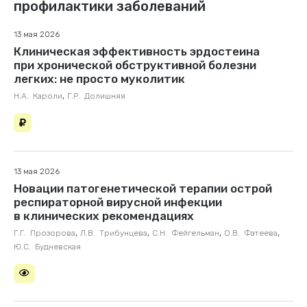
профилактики заболеваний
13 мая 2026
Клиническая эффективность эрдостеина
при хронической обструктивной болезни
легких: не просто муколитик
,
Н.А. Кароли
Г.Р. Долишняя
13 мая 2026
Новации патогенетической терапии острой
респираторной вирусной инфекции
в клинических рекомендациях
,
,
,
,
Г.Г. Прозорова
Л.В. Трибунцева
С.Н. Фейгельман
О.В. Фатеева
Ю.С. Будневская