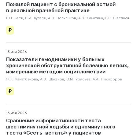
Пожилой пациент с бронхиальной астмой
в реальной врачебной практике
,
,
,
,
Е.О. Баев
В.И. Купаев
А.Н. Попченков
А.Н. Санатина
Е.Е. Шлепнев
13 мая 2026
Показатели гемодинамики у больных
хронической обструктивной болезнью легких,
измеренные методом осциллометрии
,
,
,
Ж.К. Канатбекова
А.В. Шаханов
О.М. Урясьев
А.А. Никифоров
13 мая 2026
Сравнение информативности теста
шестиминутной ходьбы и одноминутного
теста «Сесть–встать» у пациентов