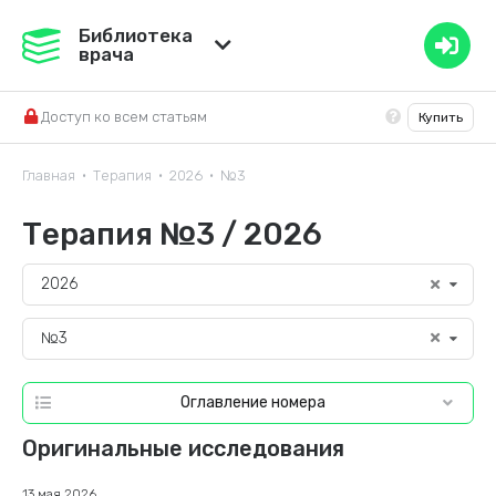
Медвестник
Библиотека
врача
База знаний
Доступ ко всем статьям
Купить
Справочник ЛС
Главная
Терапия
2026
№3
•
•
•
Терапия №3 / 2026
2026
№3
Оглавление номера
Оригинальные исследования
13 мая 2026