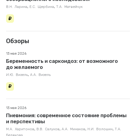
,
,
В.Н. Ларина
Е.С. Щербина
Т.А. Матвейчук
Обзоры
13 мая 2026
Беременность и саркоидоз: от возможного
до желаемого
,
И.Ю. Визель
А.А. Визель
13 мая 2026
Пневмония: современное состояние проблемы
и перспективы
,
,
,
,
М.А. Харитонов
В.В. Салухов
А.А. Минаков
Н.И. Волошин
Т.А.
Белякова