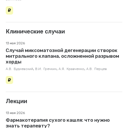
Клинические случаи
13 мая 2026
Случай миксоматозной дегенерации створок
митрального клапана, осложненной разрывом
хорды
,
,
,
А.В. Будневский
В.И. Гречкин
А.Я. Кравченко
А.В. Перцев
Лекции
13 мая 2026
Фармакотерапия сухого кашля: что нужно
знать терапевту?