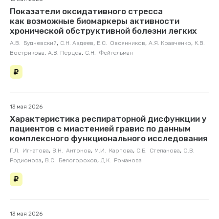
Показатели оксидативного стресса
как возможные биомаркеры активности
хронической обструктивной болезни легких
,
,
,
,
А.В. Будневский
С.Н. Авдеев
Е.С. Овсянников
А.Я. Кравченко
К.В.
,
,
Вострикова
А.В. Перцев
С.Н. Фейгельман
13 мая 2026
Характеристика респираторной дисфункции у
пациентов с миастенией гравис по данным
комплексного функционального исследования
,
,
,
,
Г.Л. Игнатова
В.Н. Антонов
М.И. Карпова
С.Б. Степанова
О.В.
,
,
Родионова
В.С. Белогорохов
Д.К. Романова
13 мая 2026