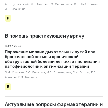
,
,
,
,
А.В. Будневский
С.Н. Авдеев
Е.С. Овсянников
С.Н. Фейгельман
Я.В. Ивашкина
В помощь практикующему врачу
13 мая 2026
Поражение мелких дыхательных путей при
бронхиальной астме и хронической
обструктивной болезни легких: от понимания
патофизиологии к оптимизации терапии
,
,
,
,
О.М. Урясьев
Э.С. Бельских
И.Б. Пономарева
С.И. Глотов
Е.В.
,
Афтаева
Е.М. Гольдина
Актуальные вопросы фармакотерапии и