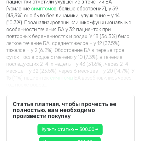
пациентки отметили ухудшение в течении БА
(усиление
симптомов
, больше обострений), у 59
(43,3%) оно было без динамики, улучшение – у 14
(10,3%). Проанализированы клинико-функциональные
особенности течения БА у 32 пациенток при
повторных беременностях и родах. У 18 (56,3%) было
легкое течение БА, среднетяжелое – у 12 (37,5%),
тяжелое – у 2 (6,2%). Обострение БА в первые трое
суток после родов отмечено у 10 (7,3%), в течение
последующих 2-4-х недель – у 43 (31,6%), через 2-4
месяца – у 32 (23,5%), через 6 месяцев – у 20 (14,7%). У
15 (11%) пациенток
симптомы
БА возобновились через
год после родов...
Статья платная, чтобы прочесть ее
полностью, вам необходимо
произвести покупку
Купить статью — 300,00 ₽