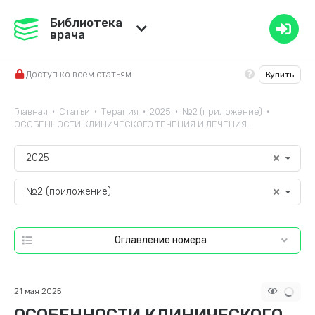
Медвестник
Библиотека
врача
База знаний
Доступ ко всем статьям
Купить
Справочник ЛС
Главная
Статьи
Терапия
2025
№2 (приложение)
•
•
•
•
•
ОСОБЕННОСТИ КЛИНИЧЕСКОГО ТЕЧЕНИЯ И ЛЕЧЕНИЯ...
2025
№2 (приложение)
Оглавление номера
21 мая 2025
ОСОБЕННОСТИ КЛИНИЧЕСКОГО