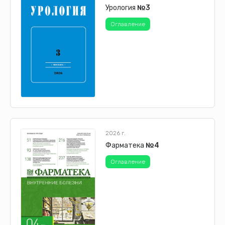
Урология
№3
Оглавление
2026 г.
Фарматека
№4
Оглавление