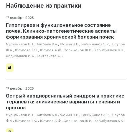
Наблюдение из практики
17 декабря 2025
Гипотиреоз и функциональное состояние
почек. Клинико-патогенетические аспекты
формирования хронической болезни почек
,
,
,
,
Муркамилов И.Т.
Айтбаев К.А.
Фомин В.В.
Райимжанов З.Р.
Юсупов
,
,
,
,
,
Ф.А.
Юсупова Т.Ф.
Юсупов А.Ф.
Солижонов Ж.И.
Хабибуллаев К.К.
,
Абдибалиев И.А.
Байтелиева А.К.
17 декабря 2025
Острый кардиоренальный синдром в практике
терапевта: клинические варианты течения и
прогноз
,
,
,
,
Муркамилов И.Т.
Айтбаев К.А.
Фомин В.В.
Райимжанов З.Р.
Юсупов
,
,
,
,
Ф.А.
Юсупова Т.Ф.
Юсупов А.Ф.
Солижонов Ж.И.
Хабибуллаев К.К.