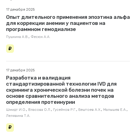
17 декабря 2025
Опыт длительного применения эпоэтина альфа
для коррекции анемии у пациентов на
программном гемодиализе
,
Пушкина А.В.
Фесюк А.А.
17 декабря 2025
Разработка и валидация
стандартизированной технологии IVD для
скрининга хронической болезни почек на
основе сравнительного анализа методов
определения протеинурии
,
,
,
,
,
Шмидт И.О.
Власова О.Л.
Гусейнов Р.Г.
Бештоев А.Х.
Малышев Е.А.
Лелявина Т.А.