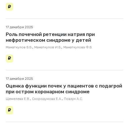
17 декабря 2025
Роль почечной ретенции натрия при
нефротическом синдроме у детей
,
,
Маматкулов Б.Б.
Маматкулов И.Б.
Маматкулова Ф.Б.
17 декабря 2025
Оценка функции почек у пациентов с подагрой
при остром коронарном синдроме
,
,
Щемелева Е.В.
Скородумова Е.А.
Повзун А.С.