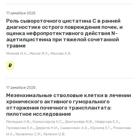
17 декабря 2025
Роль сывороточного цистатина С в ранней
диагностике острого повреждения почек, и
оценка нефропротективного действия N-
ацетилцистеина при тяжелой сочетанной
травме
,
,
Мизиев И.А.
Махов М.Х.
Махова А.Б.
17 декабря 2025
Мезенхимальные стволовые клетки в лечении
хронического активного гуморального
отторжения почечного трансплантата:
пилотное исследование
,
,
,
,
Рапецкая Н.В.
Комиссаров К.С.
Дмитриева М.В.
Назарова Е.А.
,
,
,
,
Примакова Е.А.
Дедюля Н.И.
Сыманович А.А.
Юркина Е.Г.
Романова
,
,
И.А.
Кривенко С.И.
Калачик О.В.