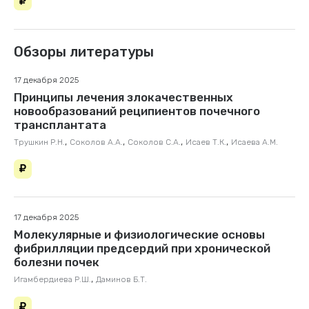
Обзоры литературы
17 декабря 2025
Принципы лечения злокачественных
новообразований реципиентов почечного
трансплантата
,
,
,
,
Трушкин Р.Н.
Соколов А.А.
Соколов С.А.
Исаев Т.К.
Исаева А.М.
17 декабря 2025
Молекулярные и физиологические основы
фибрилляции предсердий при хронической
болезни почек
,
Игамбердиева Р.Ш.
Даминов Б.Т.