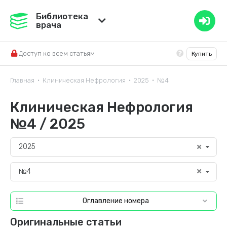
Медвестник
Библиотека
врача
База знаний
Доступ ко всем статьям
Купить
Справочник ЛС
Главная
Клиническая Нефрология
2025
№4
•
•
•
Клиническая Нефрология
№4 / 2025
2025
№4
Оглавление номера
Оригинальные статьи