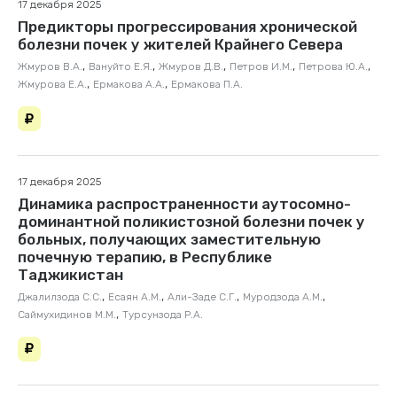
17 декабря 2025
Предикторы прогрессирования хронической
болезни почек у жителей Крайнего Севера
,
,
,
,
,
Жмуров В.А.
Вануйто Е.Я.
Жмуров Д.В.
Петров И.М.
Петрова Ю.А.
,
,
Жмурова Е.А.
Ермакова А.А.
Ермакова П.А.
17 декабря 2025
Динамика распространенности аутосомно-
доминантной поликистозной болезни почек у
больных, получающих заместительную
почечную терапию, в Республике
Таджикистан
,
,
,
,
Джалилзода С.С.
Есаян А.М.
Али-Заде С.Г.
Муродзода А.М.
,
Саймухидинов М.М.
Турсунзода Р.А.