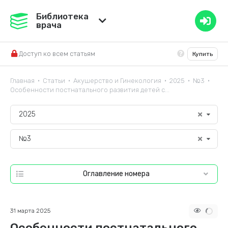
Медвестник
Библиотека
врача
База знаний
Доступ ко всем статьям
Купить
Справочник ЛС
Главная
Статьи
Акушерство и Гинекология
2025
№3
•
•
•
•
•
Особенности постнатального развития детей с...
2025
№3
Оглавление номера
31 марта 2025
Особенности постнатального