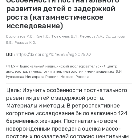
развития детей с задержкой
роста (катамнестическое
исследование)
,
,
,
,
Волочаева М.В.
Кан Н.Е.
Тютюнник В.Л.
Леонова А.А.
Солдатова
,
Е.Е.
Рыжова К.О.
DOI:
https://dx.doi.org/10.18565/aig.2025.32
ФГБУ «Национальный медицинский исследовательский центр
акушерства, гинекологии и перинатологии имени академика В.И.
Кулакова» Минздрава России, Москва, Россия
Цель: Изучить особенности постнатального
развития детей с задержкой роста.
Материалы и методы: В ретроспективное
когортное исследование было включено 124
беременных женщин. Постнатально всем
новорожденным проведена оценка массо-
ростовых показателей согласно центильным