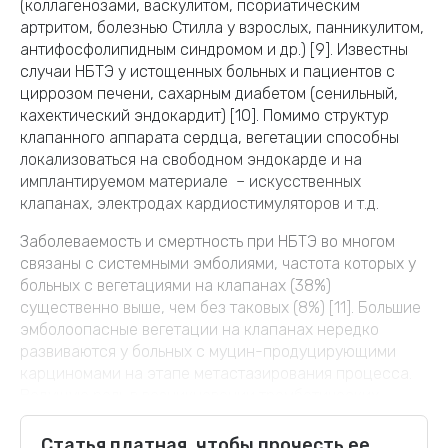
(коллагенозами, васкулитом, псориатическим
артритом, болезнью Стилла у взрослых, панникулитом,
антифосфолипидным синдромом и др.) [9]. Известны
случаи НБТЭ у истощенных больных и пациентов с
циррозом печени, сахарным диабетом (сенильный,
кахектический эндокардит) [10]. Помимо структур
клапанного аппарата сердца, вегетации способны
локализоваться на свободном эндокарде и на
имплантируемом материале – искусственных
клапанах, электродах кардиостимуляторов и т.д.
Заболеваемость и смертность при НБТЭ во многом
связаны с системными эмболиями, частота которых у
больных с вегетациями на клапанах (38%)
существенно выше, чем без таковых (8%) [11]. Большие
эмболоопасные вегетации на клапанах нередко
развиваются у больных с муцин-продуцирующими
карциномами на этапе метастазирования процесса.
Ведущую роль в возникновении тромботических
осложнений, включая НБТЭ, при опухолевых
заболеваниях играют сдвиги в системе гемостаза.
Статья платная, чтобы прочесть ее