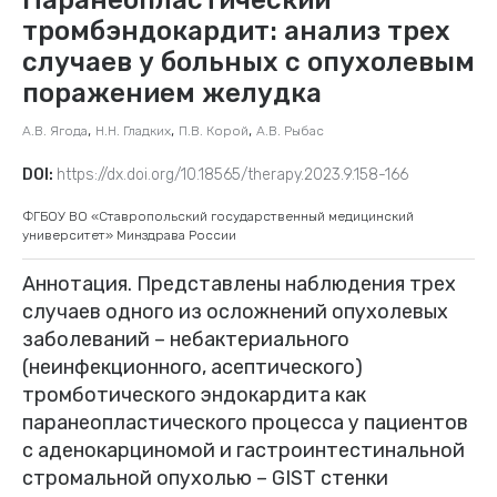
тромбэндокардит: анализ трех
случаев у больных с опухолевым
поражением желудка
,
,
,
А.В. Ягода
Н.Н. Гладких
П.В. Корой
А.В. Рыбас
DOI:
https://dx.doi.org/10.18565/therapy.2023.9.158-166
ФГБОУ ВО «Ставропольский государственный медицинский
университет» Минздрава России
Аннотация. Представлены наблюдения трех
случаев одного из осложнений опухолевых
заболеваний – небактериального
(неинфекционного, асептического)
тромботического эндокардита как
паранеопластического процесса у пациентов
с аденокарциномой и гастроинтестинальной
стромальной опухолью – GIST стенки