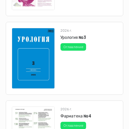
причин опухолевого НБТЭ может выступать синдром
гипервязкости крови в случаях парапротеинемии,
включая множественную миелому, при эссенциальной
полицитемии, гипертромбоцитозе у больных с
миелопролиферативным процессом, при выраженном
2026 г.
лейкоцитозе
у больных лейкозом.
Урология
№3
Мы наблюдали три случая НБТЭ, развившегося у
Оглавление
больных с опухолями желудка.
ОПИСАНИЕ КЛИНИЧЕСКОГО
НАБЛЮДЕНИЯ № 1
Больной С., 53 лет, поступил в хирургическую клинику
с диагнозом: язвенная болезнь желудка, состоявшееся
желудочно-кишечное кровотечение, анемия.
Предъявлял жалобы на общую слабость,
2026 г.
Фарматека
№4
Оглавление