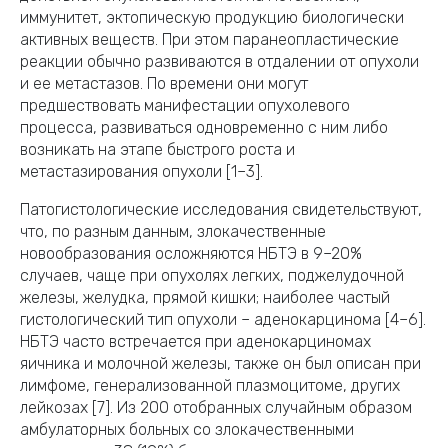
иммунитет, эктопическую продукцию биологически
активных веществ. При этом паранеопластические
реакции обычно развиваются в отдалении от опухоли
и ее метастазов. По времени они могут
предшествовать манифестации опухолевого
процесса, развиваться одновременно с ним либо
возникать на этапе быстрого роста и
метастазирования опухоли [1–3].
Патогистологические исследования свидетельствуют,
что, по разным данным, злокачественные
новообразования осложняются НБТЭ в 9–20%
случаев, чаще при опухолях легких, поджелудочной
железы, желудка, прямой кишки; наиболее частый
гистологический тип опухоли – аденокарцинома [4–6].
НБТЭ часто встречается при аденокарциномах
яичника и молочной железы, также он был описан при
лимфоме, генерализованной плазмоцитоме, других
лейкозах [7]. Из 200 отобранных случайным образом
амбулаторных больных со злокачественными