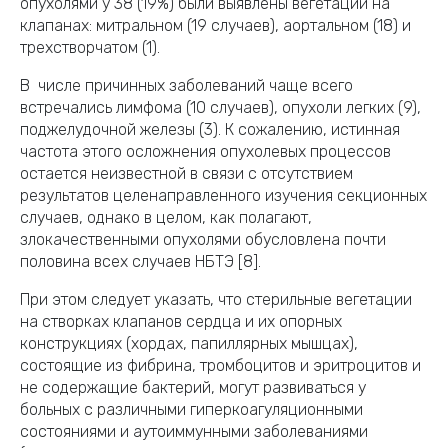
опухолями у 38 (19%) были выявлены вегетации на
клапанах: митральном (19 случаев), аортальном (18) и
трехстворчатом (1).
В числе причинных заболеваний чаще всего
встречались лимфома (10 случаев), опухоли легких (9),
поджелудочной железы (3). К сожалению, истинная
частота этого осложнения опухолевых процессов
остается неизвестной в связи с отсутствием
результатов целенаправленного изучения секционных
случаев, однако в целом, как полагают,
злокачественными опухолями обусловлена почти
половина всех случаев НБТЭ [8].
При этом следует указать, что стерильные вегетации
на створках клапанов сердца и их опорных
конструкциях (хордах, папиллярных мышцах),
состоящие из фибрина, тромбоцитов и эритроцитов и
не содержащие бактерий, могут развиваться у
больных с различными гиперкоагуляционными
состояниями и аутоиммунными заболеваниями