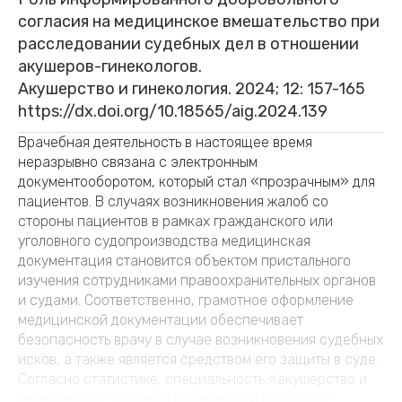
согласия на медицинское вмешательство при
расследовании судебных дел в отношении
акушеров-гинекологов.
Акушерство и гинекология. 2024; 12: 157-165
https://dx.doi.org/10.18565/aig.2024.139
Врачебная деятельность в настоящее время
неразрывно связана с электронным
документооборотом, который стал «прозрачным» для
пациентов. В случаях возникновения жалоб со
стороны пациентов в рамках гражданского или
уголовного судопроизводства медицинская
документация становится объектом пристального
изучения сотрудниками правоохранительных органов
и судами. Соответственно, грамотное оформление
медицинской документации обеспечивает
безопасность врачу в случае возникновения судебных
исков, а также является средством его защиты в суде.
Согласно статистике, специальность «акушерство и
гинекология» является лидирующей по частоте