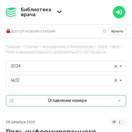
Медвестник
Библиотека
врача
База знаний
Доступ ко всем статьям
Купить
Справочник ЛС
Главная
Статьи
Акушерство и Гинекология
2024
№12
•
•
•
•
•
Роль информированного добровольного согласия на...
2024
№12
Оглавление номера
28 декабря 2024
Роль информированного