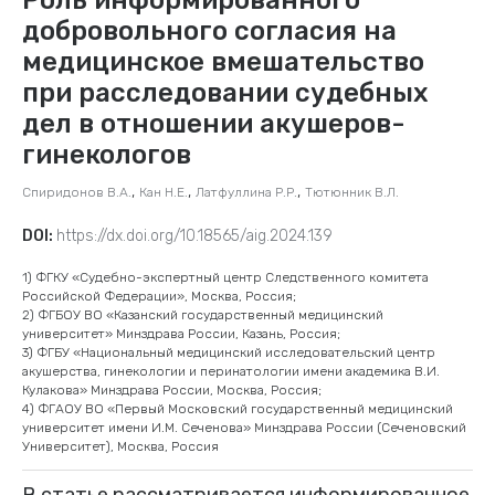
добровольного согласия на
медицинское вмешательство
при расследовании судебных
дел в отношении акушеров-
гинекологов
,
,
,
Спиридонов В.А.
Кан Н.Е.
Латфуллина Р.Р.
Тютюнник В.Л.
DOI:
https://dx.doi.org/10.18565/aig.2024.139
1) ФГКУ «Судебно-экспертный центр Следственного комитета
Российской Федерации», Москва, Россия;
2) ФГБОУ ВО «Казанский государственный медицинский
университет» Минздрава России, Казань, Россия;
3) ФГБУ «Национальный медицинский исследовательский центр
акушерства, гинекологии и перинатологии имени академика В.И.
Кулакова» Минздрава России, Москва, Россия;
4) ФГАОУ ВО «Первый Московский государственный медицинский
университет имени И.М. Сеченова» Минздрава России (Сеченовский
Университет), Москва, Россия
В статье рассматривается информированное