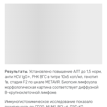
Результаты.
Установлено повышение АЛТ до 1,5 норм,
анти HCV IgG+, РНК ВГС в титре 10х5 коп/мл, генотип
1в, стадия F2 по шкале METAVIR. Биопсия лимфоузла:
морфологическая картина соответствует диффузной
В-крупноклеточной лимфоме.
Иммуногистохимическое исследование показало
позитивность по CD20, MUM1, BCL-6. ПЭТ-КТ: