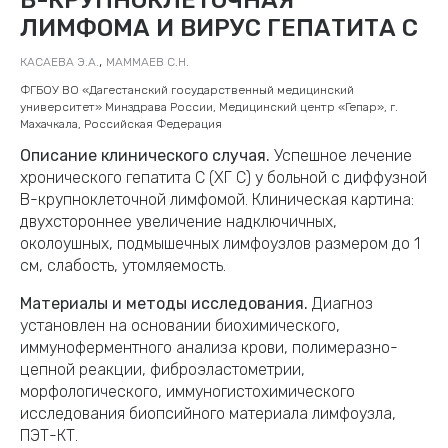
ЛИМФОМА И ВИРУС ГЕПАТИТА С
,
КАСАЕВА Э.А.
МАММАЕВ С.Н.
ФГБОУ ВО «Дагестанский государственный медицинский
университет» Минздрава России, Медицинский центр «Гепар», г.
Махачкала, Российская Федерация
Описание клинического случая.
Успешное лечение
хронического гепатита С (ХГ С) у больной с диффузной
В-крупноклеточной лимфомой. Клиническая картина:
двухстороннее увеличение надключичных,
околоушных, подмышечных лимфоузлов размером до 1
см, слабость, утомляемость.
Материалы и методы исследования.
Диагноз
установлен на основании биохимического,
иммуноферментного анализа крови, полимеразно-
цепной реакции, фиброэластометрии,
морфологического, иммуногистохимического
исследования биопсийного материала лимфоузла,
ПЭТ-КТ.