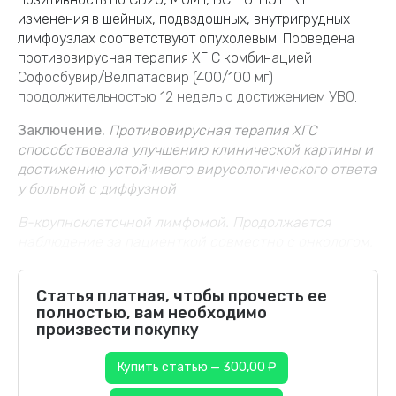
изменения в шейных, подвздошных, внутригрудных
лимфоузлах соответствуют опухолевым. Проведена
противовирусная терапия ХГ С комбинацией
Софосбувир/Велпатасвир (400/100 мг)
продолжительностью 12 недель с достижением УВО.
Заключение.
Противовирусная терапия ХГС
способствовала улучшению клинической картины и
достижению устойчивого вирусологического ответа
у больной с диффузной
В-крупноклеточной лимфомой. Продолжается
наблюдение за пациенткой совместно с онкологом.
Статья платная, чтобы прочесть ее
полностью, вам необходимо
произвести покупку
Купить статью — 300,00 ₽