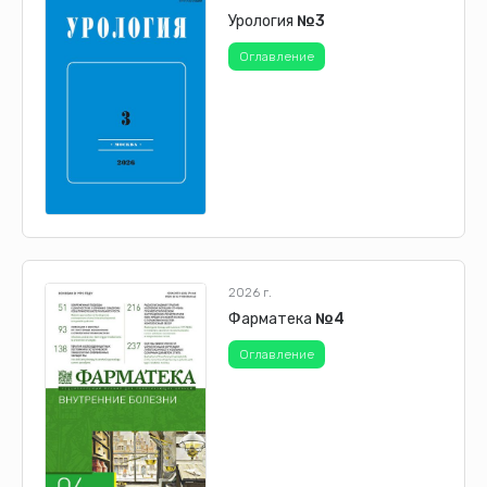
Урология
№3
Оглавление
2026 г.
Фарматека
№4
Оглавление