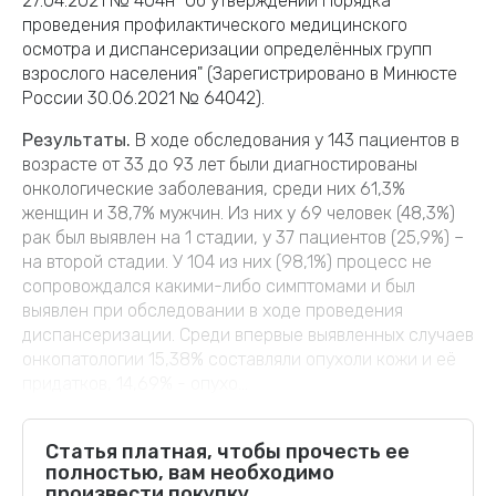
27.04.2021 № 404н "Об утверждении Порядка
проведения профилактического медицинского
осмотра и диспансеризации определённых групп
взрослого населения" (Зарегистрировано в Минюсте
России 30.06.2021 № 64042).
Результаты.
В ходе обследования у 143 пациентов в
возрасте от 33 до 93 лет были диагностированы
онкологические заболевания, среди них 61,3%
женщин и 38,7% мужчин. Из них у 69 человек (48,3%)
рак был выявлен на 1 стадии, у 37 пациентов (25,9%) –
на второй стадии. У 104 из них (98,1%) процесс не
сопровождался какими-либо симптомами и был
выявлен при обследовании в ходе проведения
диспансеризации. Среди впервые выявленных случаев
онкопатологии 15,38% составляли опухоли кожи и её
придатков, 14,69% - опухо...
Статья платная, чтобы прочесть ее
полностью, вам необходимо
произвести покупку