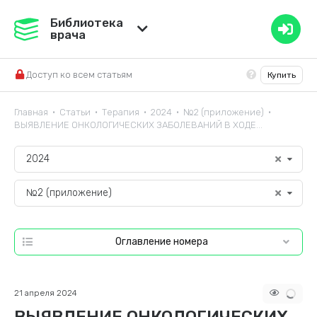
Медвестник
Библиотека
врача
База знаний
Доступ ко всем статьям
Купить
Справочник ЛС
Главная
Статьи
Терапия
2024
№2 (приложение)
•
•
•
•
•
ВЫЯВЛЕНИЕ ОНКОЛОГИЧЕСКИХ ЗАБОЛЕВАНИЙ В ХОДЕ...
2024
№2 (приложение)
Оглавление номера
21 апреля 2024
ВЫЯВЛЕНИЕ ОНКОЛОГИЧЕСКИХ