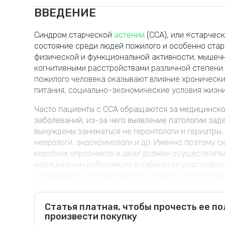
ВВЕДЕНИЕ
Синдром старческой
астении
(ССА), или «старчес
состояние среди людей пожилого и особенно стар
физической и функциональной активности, мышечн
когнитивными расстройствами различной степени 
пожилого человека оказывают влияние хронически
питания, социально-экономические условия жизни 
Часто пациенты с ССА обращаются за медицинско
заболеваний, из-за чего выявление патологии зад
вынуждены заниматься не геронтологи и гериатры,
неврологи, эндокринологи и др. Именно поэтому с
коротких опросников и шкал должен осуществлятьс
медицинским работником: в кабинетах участковог
нахождении на стационарном лечении, в отделени
центрах здоровья [2]. Осуществление мер по выя
его развитие и прогрессирование, способствует 
Статья платная, чтобы прочесть ее п
функциональной независимости пациентов.
произвести покупку