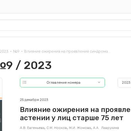
2023
№9
Влияние ожирения на проявления синдрома...
•
•
№9 / 2023
Оглавление номера
2023
25 декабря 2023
Влияние ожирения на проявле
астении у лиц старше 75 лет
,
,
,
А.В. Евгеньева
С.М. Носков
М.И. Жомова
А.А. Лаврухина