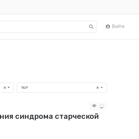
Войти
№9
ния синдрома старческой