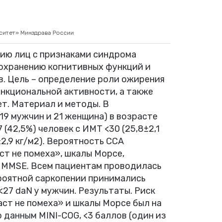
ситет» Минздрава России
нию лиц с признаками синдрома
сохранению когнитивных функций и
. Цель – определение роли ожирения
нкциональной активности, а также
ет. Материал и методы. В
19 мужчин и 21 женщина) в возрасте
7 (42,5%) человек с ИМТ <30 (25,8±2,1
±2,9 кг/м2). Вероятность ССА
т не помеха», шкалы Морсе,
, MMSE. Всем пациентам проводилась
ероятной саркопении принимались
27 daN у мужчин. Результаты. Риск
ст не помеха» и шкалы Морсе был на
о данным MINI-COG, <3 баллов (один из