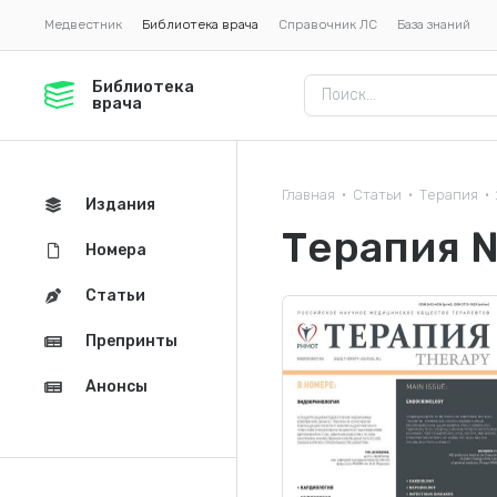
Медвестник
Библиотека врача
Справочник ЛС
База знаний
Библиотека
врача
Главная
Статьи
Терапия
•
•
•
Издания
Терапия 
Номера
Статьи
Препринты
Анонсы