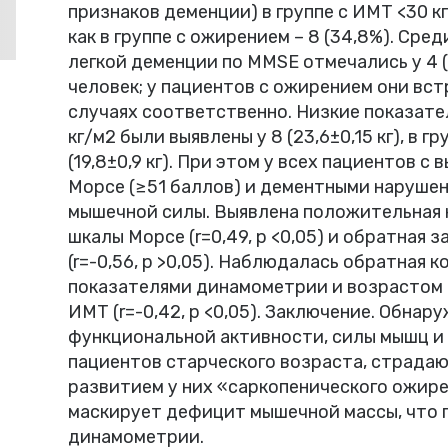
признаков деменции) в группе с ИМТ <30 кг
как в группе с ожирением – 8 (34,8%). Сре
легкой деменции по MMSE отмечались у 4 (2
человек; у пациентов с ожирением они встре
случаях соответственно. Низкие показате
кг/м2 были выявлены у 8 (23,6±0,15 кг), в г
(19,8±0,9 кг). При этом у всех пациентов с
Морсе (≥51 баллов) и дементными наруше
мышечной силы. Выявлена положительная 
шкалы Морсе (r=0,49, p <0,05) и обратная
(r=-0,56, p >0,05). Наблюдалась обратная 
показателями динамометрии и возрастом пац
ИМТ (r=-0,42, p <0,05). Заключение. Обна
функциональной активности, силы мышц и 
пациентов старческого возраста, страда
развитием у них «саркопенического ожире
маскирует дефицит мышечной массы, что
динамометрии.