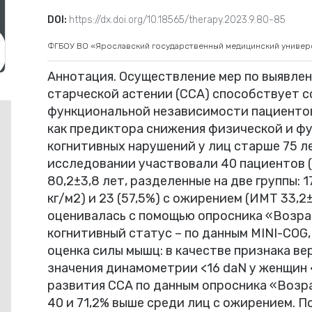
DOI:
https://dx.doi.org/10.18565/therapy.2023.9.80-85
ФГБОУ ВО «Ярославский государственный медицинский универ
Аннотация. Осуществление мер по выявле
старческой астении (ССА) способствует 
функциональной независимости пациентов
как предиктора снижения физической и фу
когнитивных нарушений у лиц старше 75 л
исследовании участвовали 40 пациентов (
80,2±3,8 лет, разделенные на две группы: 1
кг/м2) и 23 (57,5%) с ожирением (ИМТ 33,2
оценивалась с помощью опросника «Возрас
когнитивный статус – по данным MINI-COG
оценка силы мышц: в качестве признака в
значения динамометрии <16 daN у женщин <
развития ССА по данным опросника «Возра
40 и 71,2% выше среди лиц с ожирением. П