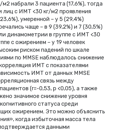
/м2 набрали 3 пациента (17,6%), тогда
ди лиц с ИМТ <30 кг/м2 проявления
3,6%), умеренной – у 5 (29,4%)
чались чаще – в 9 (39,2%) и 7 (30,5%)
ли динамометрии в группе с ИМТ <30
руппе с ожирением – у 19 человек
 высоким риском падений по шкале
ниями по MMSE наблюдалось снижение
корреляция ИМТ с показателями
 зависимость ИМТ от данных MMSE
корреляционная связь между
иентов (r=-0,53, p <0,05), а также
ружено значимое снижение уровня
когнитивного статуса среди
ющих ожирением. Это можно объяснить
ния», когда избыточная масса тела
 подтверждается данными