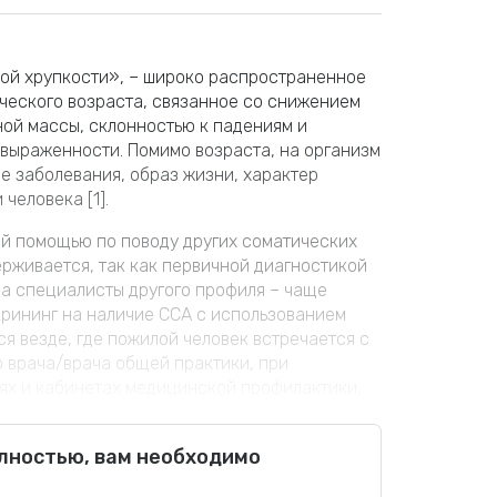
кой хрупкости», – широко распространенное
ческого возраста, связанное со снижением
ой массы, склонностью к падениям и
выраженности. Помимо возраста, на организм
е заболевания, образ жизни, характер
человека [1].
й помощью по поводу других соматических
ерживается, так как первичной диагностикой
 а специалисты другого профиля – чаще
крининг на наличие ССА с использованием
я везде, где пожилой человек встречается с
о врача/врача общей практики, при
ях и кабинетах медицинской профилактики,
влению лиц с признаками ССА предупреждает
сохранению когнитивных функций и
олностью, вам необходимо