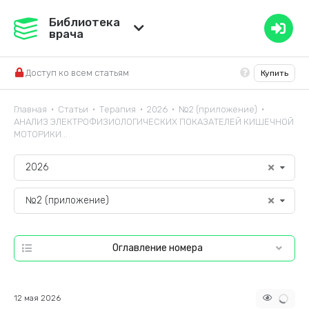
Медвестник
Библиотека
врача
База знаний
Доступ ко всем статьям
Купить
Справочник ЛС
Главная
Статьи
Терапия
2026
№2 (приложение)
•
•
•
•
•
АНАЛИЗ ЭЛЕКТРОФИЗИОЛОГИЧЕСКИХ ПОКАЗАТЕЛЕЙ КИШЕЧНОЙ
МОТОРИКИ...
2026
№2 (приложение)
Оглавление номера
12 мая 2026