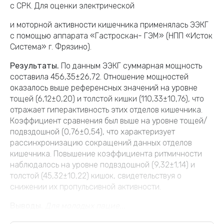
с СРК. Для оценки электрической
и моторной активности кишечника применялась ЭЭКГ
с помощью аппарата «Гастроскан- ГЭМ» (НПП «Исток
Система» г. Фрязино).
Результаты.
По данным ЭЭКГ суммарная мощность
составила 456,35±26,72. Отношение мощностей
оказалось выше референсных значений на уровне
тощей (6,12±0,20) и толстой кишки (110,33±10,76), что
отражает гиперактивность этих отделов кишечника.
Коэффициент сравнения был выше на уровне тощей/
подвздошной (0,76±0,54), что характеризует
рассинхронизацию сокращений данных отделов
кишечника. Повышение коэффициента ритмичности
наблюдалось на уровне подвздошной (9,32±1,14) и
толстой (45,32±10,22) кишок, свидетельствуя о
снижении их пропульсивной активности.
Выводы.
Для молодых пацие...