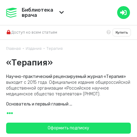
Медвестник
Библиотека
врача
База знаний
Доступ ко всем статьям
Купить
Справочник ЛС
Главная
Издания
Терапия
•
•
«Терапия»
Научно-практический рецензируемый журнал «Терапия»
выходит с 2015 года. Официальное издание общероссийской
общественной организации «Российское научное
медицинское общество терапевтов» (РНМОТ).
Основатель и первый главный
...
Оформить подписку