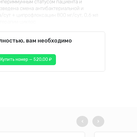
 с гипериммунным статусом пациента и
зведена смена антибактериальной и
а/сут + ципрофлоксацин 800 мг/сут, 0,6 мл
ерапии циклос...
олностью, вам необходимо
Купить номер — 520,00 ₽