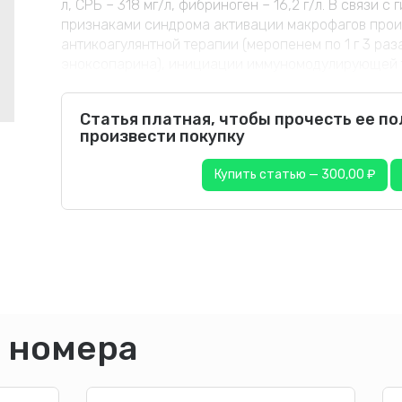
л, СРБ – 318 мг/л, фибриноген – 16,2 г/л. В связи
признаками синдрома активации макрофагов прои
антикоагулянтной терапии (меропенем по 1 г 3 раз
эноксопарина), инициации иммуномодулирующей т
Статья платная, чтобы прочесть ее п
произвести покупку
Купить статью — 300,00 ₽
 номера