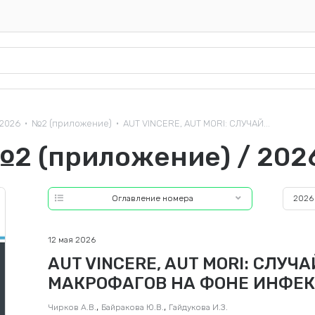
2026
№2 (приложение)
AUT VINCERE, AUT MORI: СЛУЧАЙ...
•
•
№2 (приложение) / 202
Оглавление номера
2026
12 мая 2026
AUT VINCERE, AUT MORI: СЛУ
МАКРОФАГОВ НА ФОНЕ ИНФЕК
,
,
Чирков А.В.
Байракова Ю.В.
Гайдукова И.З.