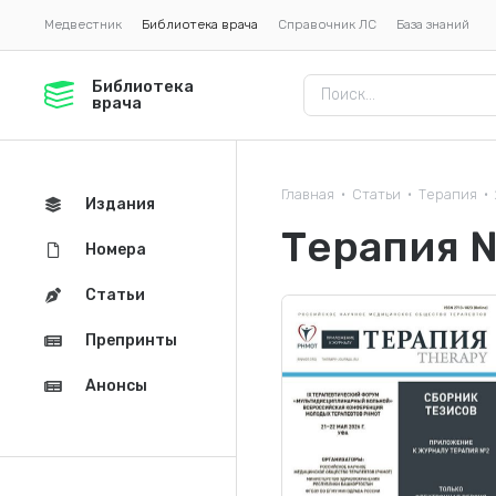
Медвестник
Библиотека врача
Справочник ЛС
База знаний
Библиотека
врача
Главная
Статьи
Терапия
•
•
•
Издания
Терапия 
Номера
Статьи
Препринты
Анонсы