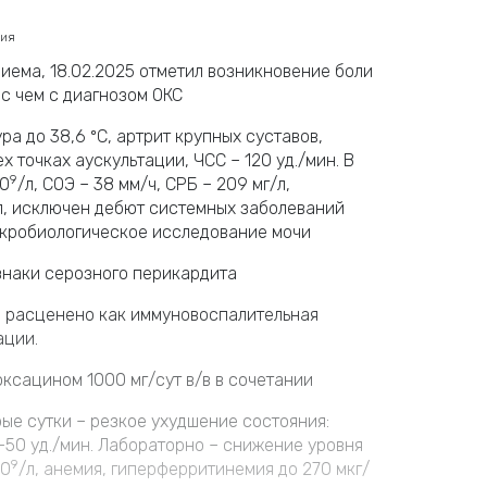
сия
риема, 18.02.2025 отметил возникновение боли
 с чем с диагнозом ОКС
а до 38,6 ºС, артрит крупных суставов,
 точках аускультации, ЧСС – 120 уд./мин. В
9
10
/л, СОЭ – 38 мм/ч, СРБ – 209 мг/л,
/мл, исключен дебют системных заболеваний
икробиологическое исследование мочи
знаки серозного перикардита
е расценено как иммуновоспалительная
ации.
ксацином 1000 мг/сут в/в в сочетании
рые сутки – резкое ухудшение состояния:
–50 уд./мин. Лабораторно – снижение уровня
9
10
/л, анемия, гиперферритинемия до 270 мкг/