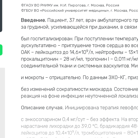
ФГАОУ ВО РНИМУ им. Н.И. Пирогова, г. Москва, Россия
ФГБОУ ВО «Российский университет медицины», г. Москва, Рос
Введение.
Пациент, 37 лет, врач амбулаторного п
за грудиной, усиливающейся при дыхании, в связи
был госпитализирован. При поступлении температур
аускультативно – приглушение тонов сердца во всех
9
ОАК – лейкоцитоз до 14,6×10
/л, нейтрофилы – 13×
прокальцитонин – 28 нг/мл, тропонин I – 0,011 нг
соединительной ткани и системных васкулитов. М
и мокроты – отрицательно. По данным ЭХО-КГ, при
без изменений сократимости миокарда. Состояни
реакция на фоне инфекции неуточненной локализ
Описание случая.
Инициирована терапия левофло
с энкосопарином 0,4 мг/сут – без эффекта. На вто
нарастание лихорадки до 39,0 ºС, брадикардия 48
9
лейкоцитов до 10,4×10
/л, тромбоцитопения – 80×