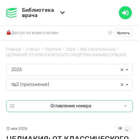
Медвестник
Библиотека
врача
База знаний
Доступ ко всем статьям
Купить
Справочник ЛС
Главная
Статьи
Терапия
2026
№2 (приложение)
•
•
•
•
•
ЦЕЛИАКИЯ: ОТ КЛАССИЧЕСКОГО СИНДРОМА МАЛЬАБСОРБЦИИ...
2026
№2 (приложение)
Оглавление номера
12 мая 2026
ЦЕЛИАКИЯ: ОТ КЛАССИЧЕСКОГО