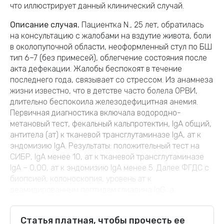
что иллюстрирует данный клинический случай.
Описание случая.
Пациентка N., 25 лет, обратилась
на консультацию с жалобами на вздутие живота, боли
в околопупочной области, неоформленный стул по БШ
тип 6–7 (без примесей), облегчение состояния после
акта дефекации. Жалобы беспокоят в течение
последнего года, связывает со стрессом. Из анамнеза
жизни известно, что в детстве часто болела ОРВИ,
длительно беспокоила железодефицитная анемия.
Первичная диагностика включала водородно-
метановый тест, фекальный кальпротектин, IgА общий,
антитела (ат) к тканевой трансглутаминазе IgA, ат к
эндомизию IgA. Результаты: положительный тест на
СИБР, IgA менее 10, ат к тканевой трансглутаминазе
IgA – 0,00, ат к эндомизию IgA менее 5. Далее ФГДС с
биопсией, колоноскопия, уровень ат к
деамидированным пептидам глиадина IgG, а...
Статья платная, чтобы прочесть ее