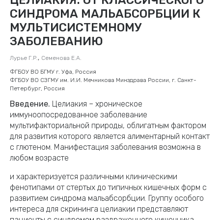
СИНДРОМА МАЛЬАБСОРБЦИИ К
МУЛЬТИСИСТЕМНОМУ
ЗАБОЛЕВАНИЮ
,
Лурье Г.Р.
Семенова Е.А.
ФГБОУ ВО БГМУ г. Уфа, Россия
ФГБОУ ВО СЗГМУ им. И.И. Мечникова Минздрава России, г. Санкт-
Петербург, Россия
Введение.
Целиакия – хроническое
иммуноопосредованное заболевание
мультифакториальной природы, облигатным фактором
для развития которого является алиментарный контакт
с глютеном. Манифестация заболевания возможна в
любом возрасте
и характеризуется различными клиническими
фенотипами от стертых до типичных кишечных форм с
развитием синдрома мальабсорбции. Группу особого
интереса для скрининга целиакии представляют
пациенты с синдромом раздраженного кишечника