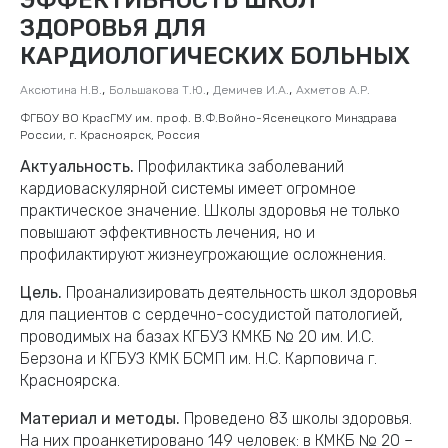
ЗДОРОВЬЯ ДЛЯ
КАРДИОЛОГИЧЕСКИХ БОЛЬНЫХ
,
,
,
Аксютина Н.В.
Большакова Т.Ю.
Демичев И.А.
Ахметов А.Р.
ФГБОУ ВО КрасГМУ им. проф. В.Ф.Войно-Ясенецкого Минздрава
России, г. Красноярск, Россия
Актуальность.
Профилактика заболеваний
кардиоваскулярной системы имеет огромное
практическое значение. Школы здоровья не только
повышают эффективность лечения, но и
профилактируют жизнеугрожающие осложнения.
Цель.
Проанализировать деятельность школ здоровья
для пациентов с сердечно-сосудистой патологией,
проводимых на базах КГБУЗ КМКБ № 20 им. И.С.
Берзона и КГБУЗ КМК БСМП им. Н.С. Карповича г.
Красноярска.
Материал и методы.
Проведено 83 школы здоровья.
На них проанкетировано 149 человек: в КМКБ № 20 –