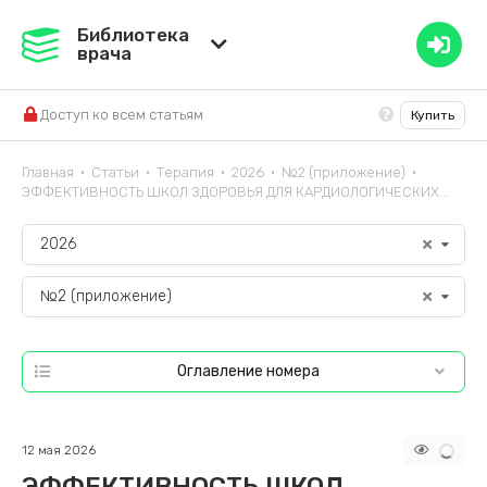
Медвестник
Библиотека
врача
База знаний
Доступ ко всем статьям
Купить
Справочник ЛС
Главная
Статьи
Терапия
2026
№2 (приложение)
•
•
•
•
•
ЭФФЕКТИВНОСТЬ ШКОЛ ЗДОРОВЬЯ ДЛЯ КАРДИОЛОГИЧЕСКИХ...
2026
№2 (приложение)
Оглавление номера
12 мая 2026
ЭФФЕКТИВНОСТЬ ШКОЛ