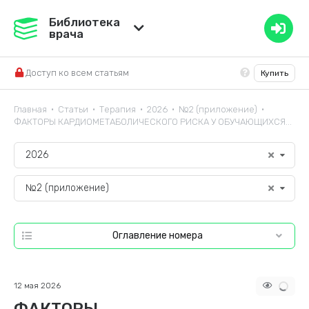
Медвестник
Библиотека
врача
База знаний
Доступ ко всем статьям
Купить
Справочник ЛС
Главная
Статьи
Терапия
2026
№2 (приложение)
•
•
•
•
•
ФАКТОРЫ КАРДИОМЕТАБОЛИЧЕСКОГО РИСКА У ОБУЧАЮЩИХСЯ...
2026
№2 (приложение)
Оглавление номера
12 мая 2026
ФАКТОРЫ