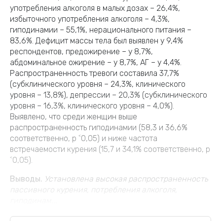
употребления алкоголя в малых дозах – 26,4%,
избыточного употребления алкоголя – 4,3%,
гиподинамии – 55,1%, нерационального питания –
83,6%. Дефицит массы тела был выявлен у 9,4%
респондентов, предожирение – у 8,7%,
абдоминальное ожирение – у 8,7%, АГ – у 4,4%.
Распространенность тревоги составила 37,7%
(субклинического уровня – 24,3%, клинического
уровня – 13,8%), депрессии – 20,3% (субклинического
уровня – 16,3%, клинического уровня – 4,0%).
Выявлено, что среди женщин выше
распространенность гиподинамии (58,3 и 36,6%
соответственно, р ˂0,05) и ниже частота
встречаемости курения (15,7 и 34,1% соответственно, р
˂0,05).
Выводы.
Установлена высокая распространенность
пассивного курения, потребления алкоголя,
гиподинам...