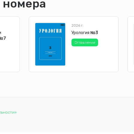
 номера
2026 г.
и
Урология
№3
№7
Оглавление
льности»