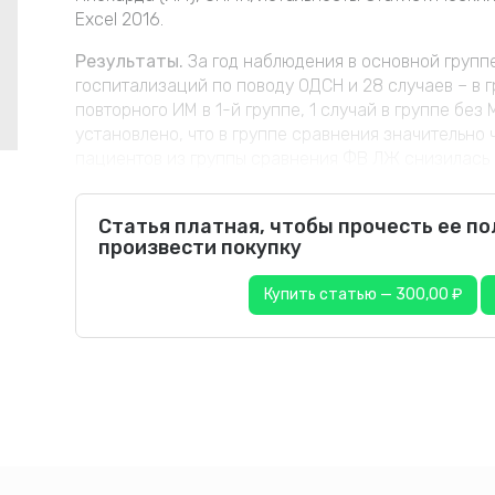
Excel 2016.
Результаты.
За год наблюдения в основной групп
госпитализаций по поводу ОДСН и 28 случаев – в г
повторного ИМ в 1-й группе, 1 случай в группе без
установлено, что в группе сравнения значительно 
пациентов из группы сравнения ФВ ЛЖ снизилась в с
Статья платная, чтобы прочесть ее п
произвести покупку
Купить статью — 300,00 ₽