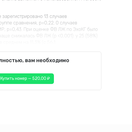
е зарегистрировано 13 случаев
руппе сравнения, p=0,22; 0 случаев
 МР, p=0,43. При оценке ФВ ЛЖ по ЭхоКГ было
чаще снижалась ФВ ЛЖ (р <0,001): у 25 (58%)
реднем на 11,3% (с 56,1 ...
олностью, вам необходимо
Купить номер — 520,00 ₽