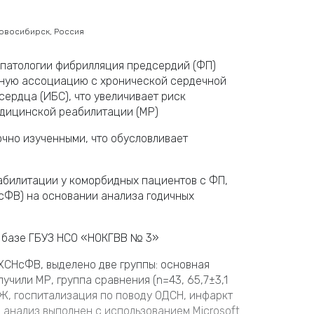
Новосибирск, Россия
 патологии фибрилляция предсердий (ФП)
сную ассоциацию с хронической сердечной
ердца (ИБС), что увеличивает риск
едицинской реабилитации (МР)
очно изученными, что обусловливает
билитации у коморбидных пациентов с ФП,
сФВ) на основании анализа годичных
 базе ГБУЗ НСО «НОКГВВ № 3»
ХСНсФВ, выделено две группы: основная
лучили МР, группа сравнения (n=43, 65,7±3,1
ЛЖ, госпитализация по поводу ОДСН, инфаркт
й анализ выполнен с использованием Microsoft