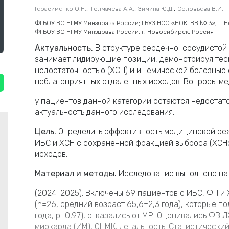
,
,
,
Герасименко О.Н.
Толмачева А.А.
Зимина Ю.Д.
Соловьева В.И.
ФГБОУ ВО НГМУ Минздрава России; ГБУЗ НСО «НОКГВВ № 3», г. 
ФГБОУ ВО НГМУ Минздрава России, г. Новосибирск, Россия
Актуальность.
В структуре сердечно-сосудистой
занимает лидирующие позиции, демонстрируя те
недостаточностью (ХСН) и ишемической болезнью с
неблагоприятных отдаленных исходов. Вопросы м
у пациентов данной категории остаются недостат
актуальность данного исследования.
Цель.
Определить эффективность медицинской реа
ИБС и ХСН с сохраненной фракцией выброса (ХСН
исходов.
Материал и методы.
Исследование выполнено на
(2024–2025). Включены 69 пациентов с ИБС, ФП и 
(n=26, средний возраст 65,6±2,3 года), которые по
года, p=0,97), отказались от МР. Оценивались ФВ 
миокарда (ИМ), ОНМК, летальность. Статистически