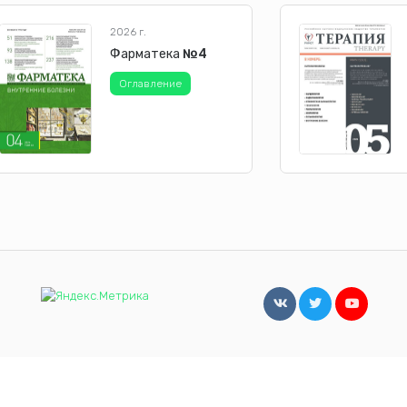
2026 г.
Фарматека
№4
Оглавление
сайта.
Принять