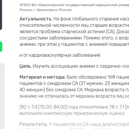
ФГБОУ ВО «Красноярский государственный медицинский универ
России, г. Красноярск, Россия
Актуальность.
На фоне глобального старения нас
относительной численности лиц старших возрастны
является проблема старческой астении (СА). Дока
сосудистыми заболеваниями. Помимо этого, с воз
анемии, при этом у пациентов с анемией повышает
и от кардиоваскулярных заболеваний.
Цель.
Изучить ассоциацию анемии с сердечно-сос
Материал и методы.
Было обследовано 168 пациен
пациентов с синдромом СА (37 мужчин, 23 женщины)
40 женщин) без синдрома СА. Медиана возраста п
значимо не отличалась от медианы возраста лиц к
(82 ± 7,4 [75,00; 84,00] года относительно 78 ± 7,1
выполнили комплексную гериатрическую оценку.
Результаты.
У пациентов со СА чаще диагностир