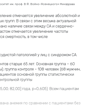
ситет им. проф. В.Ф. Войно-Ясенецкого» Минздрава
еления отмечается увеличение абсолютной и
х групп. В связи с этим весьма актуальной
зано наличие связи между СА и сердечно-
растом отмечается увеличение частоты
ся смертность, в том числе
удистой патологией у лиц с синдромом СА.
тов старше 65 лет. Основная группа – 60
; группа контроля – 108 человек (68 мужчин,
ациентов основной группы статистически
онтрольной группы
 [65,00; 82,00] года, р=0,605). Всем пациентам
ована анемия по сравнении с пациентами без