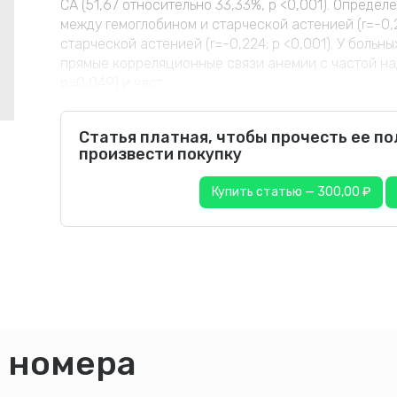
СА (51,67 относительно 33,33%, р <0,001). Опред
между гемоглобином и старческой астенией (r=-0,2
старческой астенией (r=-0,224; p <0,001). У боль
прямые корреляционные связи анемии с частой на
p=0,049) и част...
Статья платная, чтобы прочесть ее п
произвести покупку
Купить статью — 300,00 ₽
 номера