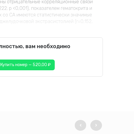
елены отрицательные корреляционные связи
22; p <0,001), показателем гематокрита и
ных со СА имеются статистически значимые
джелудочковой экстрасистолией (r=0,152,
олностью, вам необходимо
Купить номер — 520,00 ₽