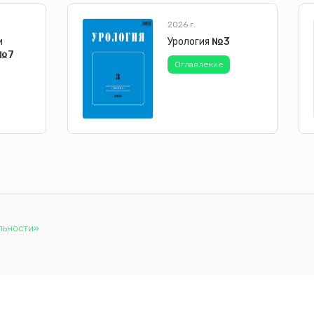
2026 г.
и
Урология
№3
№7
Оглавление
льности»
аботку файлов cookie, которые обеспечивают правильную работу 