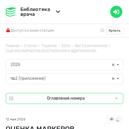
Медвестник
Библиотека
врача
База знаний
Доступ ко всем статьям
Купить
Справочник ЛС
Главная
Статьи
Терапия
2026
№2 (приложение)
•
•
•
•
•
ОЦЕНКА МАРКЕРОВ ВОСПАЛЕНИЯ И АДИПОКИНОВ...
2026
№2 (приложение)
Оглавление номера
12 мая 2026
ОЦЕНКА МАРКЕРОВ