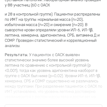
у 88 участниц (60 с ОАСК
и 28 в контрольной группе). Пациентки распределены
по ИМТ на группы: нормальная масса (n=20),
избыточная масса (n=20) и ожирение (n=20). В
сыворотке крови определяли уровни ИЛ-6, ИЛ-1β,
лептина, хемерина, адипонектина, СРБ, витамина Д и
COMP. Проведен статистический и корреляционный
анализы.
Результаты.
У пациенток с ОАСК выявлен
статистически значимо более высокий уровень
лептина по сравнению с контрольной группой (p
<0,001), тогда как уровень адипонектина наоборот в
группе с ОАСК был ниже (p=0,02). Уровни ИЛ-6, ИЛ-1β,
хемерина, СРБ и COMP существенно не различались
между группами. При разделении пациенток с ОАСК по
ИМТ установлено, что уровень лептина достоверно
увеличивается с ростом массы тела и достигает ма...