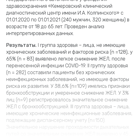
здравоохранения «Кемеровский клинический
диагностический центр имени И.А. Колпинского» с
01.01.2020 по 01.01.2021 (240 мужчин, 320 женщины) в
возрасте от 18 до 65 лет. Проведен анализ
интерпретированных данных.
Результаты.
I группа здоровья – лица, не имеющие
хронических заболеваний и факторов риска (n =128), у
65% (n = 83) выявлено легкое снижение ЖЕЛ, после
перенесенной инфекции COVID-19. II группу здоровья
(n = 282) составили пациенты без хронических
неинфекционных заболеваний, но имеющие факторы
риска их развития. У 38,6% (n=109) имелись признаки
бронхообструкции и умеренное снижение ЖЕЛ. У 3%
лиц (n=9) регистрировалось значительное снижение
ЖЕЛ с бронхообструкцией. III группа здоровья – лица,
имеющие хронические неинфекционные заболевания,
подлежащие диспансерному учету (n=150).
Значительное нарушение проходимости дыхательных
путей со значительным снижение ЖЕЛ выявлено у 45...