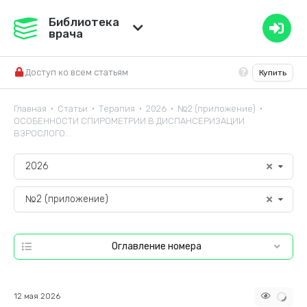
Медвестник
Библиотека
врача
База знаний
Доступ ко всем статьям
Купить
Справочник ЛС
Главная
Статьи
Терапия
2026
№2 (приложение)
•
•
•
•
•
ОСОБЕННОСТИ СПИРОМЕТРИИ В ДИСПАНСЕРИЗАЦИИ
ВЗРОСЛОГО...
2026
№2 (приложение)
Оглавление номера
12 мая 2026