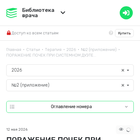
Медвестник
Библиотека
врача
База знаний
Доступ ко всем статьям
Купить
Справочник ЛС
Главная
Статьи
Терапия
2026
№2 (приложение)
•
•
•
•
•
ПОРАЖЕНИЕ ПОЧЕК ПРИ СИСТЕМНОМ ДУЭТЕ...
2026
№2 (приложение)
Оглавление номера
12 мая 2026
ПОРАЖЕНИЕ ПОЧЕК ПРИ