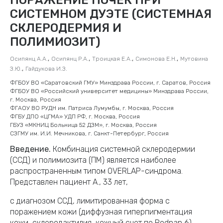
СИСТЕМНОМ ДУЭТЕ (СИСТЕМНАЯ
СКЛЕРОДЕРМИЯ И
ПОЛИМИОЗИТ)
,
,
,
,
Осипянц А.А.
Осипянц Р.А.
Троицкая Е.А.
Симонова Е.Н.
Мутовина
,
З.Ю.
Гайдукова И.З.
ФГБОУ ВО «Саратовский ГМУ» Минздрава России, г. Саратов, Россия
ФГБОУ ВО «Российский университет медицины» Минздрава России,
г. Москва, Россия
ФГАОУ ВО РУДН им. Патриса Лумумбы, г. Москва, Россия
ФГБУ ДПО «ЦГМА» УДП РФ, г. Москва, Россия
ГБУЗ «МКНИЦ Больница 52 ДЗМ», г. Москва, Россия
СЗГМУ им. И.И. Мечникова, г. Санкт-Петербург, Россия
Введение.
Комбинация системной склеродермии
(ССД) и полимиозита (ПМ) является наиболее
распространенным типом OVERLAP-синдрома.
Представлен пациент А., 33 лет,
с диагнозом ССД, лимитированная форма с
поражением кожи (диффузная гиперпигментация
кожи, склеродактилия, кожный счет по Rodnan 6),