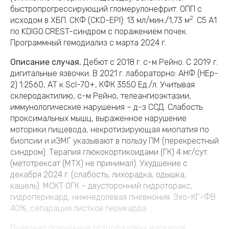
быстропрогрессирующий гломерулонефрит. ОПП с
2
исходом в ХБП. СКФ (CKD-EPI): 13 мл/мин./1,73 м
. C5 А1
по KDIGO.CREST-синдром с поражением почек.
Программный гемодиализ с марта 2024 г.
Описание случая.
Дебют с 2018 г. с-м Рейно. С 2019 г.
дигитальные язвочки. В 2021 г. лабораторно: АНФ (HEp-
2) 1:2560, АТ к Scl-70+, КФК 3550 Ед./л. Учитывая
склеродактилию, с-м Рейно, телеангиоэктазии,
иммунологические нарушения – д-з ССД. Слабость
проксимальных мышц, выраженное нарушение
моторики пищевода, некротизирующая миопатия по
биопсии и иЭМГ указывают в пользу ПМ (перекрестный
синдром). Терапия глюкокортикоидами (ГК) 4 мг/сут.
(метотрексат (МТХ) не принимал). Ухудшение с
декабря 2024 г. (слабость, лихорадка, одышка,
кашель). МСКТ ОГК – двусторонний гидроторакс,
гидроперикард, нижнедолевая пневмония. Эхо-КГ-ФВ
40%, сепарация листков перикарда.
Выявлено повышение острофазовых маркеров