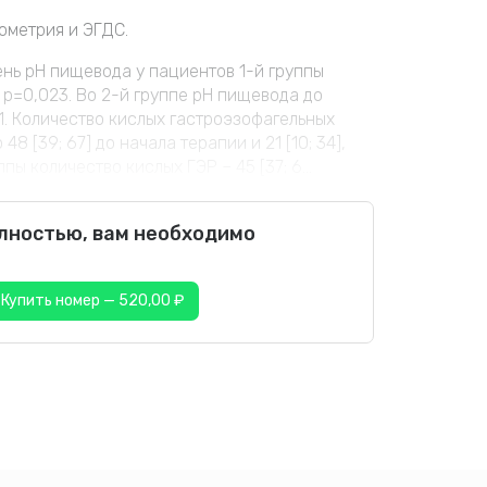
ометрия и ЭГДС.
нь pH пищевода у пациентов 1-й группы
,4], р=0,023. Во 2-й группе pH пищевода до
0,031. Количество кислых гастроэзофагельных
8 [39; 67] до начала терапии и 21 [10; 34],
пы количество кислых ГЭР – 45 [37; 6...
олностью, вам необходимо
Купить номер — 520,00 ₽