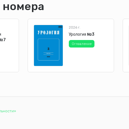
 номера
2026 г.
и
Урология
№3
№7
Оглавление
льности»