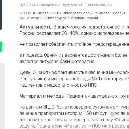
,
,
,
Чупина М.С.
Шкляев А.Е.
Дударев В.М.
Григорьева О.А.
ФГБОУ ВО Ижевский ГМУ Минздрава России, г. Ижевск, Россия
АО Санаторий «Металлург», г. Ижевск, Россия
Актуальность.
Эпидемиология недостаточности н
России составляет 20–40%, однако использовани
не позволяет обеспечить стойкое предотвращени
в пищевод. Одним из вариантов достижения боле
является питьевая бальнеотерапия.
Цель.
Оценить эффективность включения минераль
Республика) и минеральной воды № 1 санатория «М
пациентов с недостаточностью НПС.
Материал и методы.
Пациентам двух равных груп
по данным ЭГДС, была проведена суточная pH-имп
лечение препаратом итоприд: 150 мг/сут., курс леч
дополнительно получали минеральную воду «Увинс
воду № 1 санатория «Металлург» (100 мл 3 раза в ден