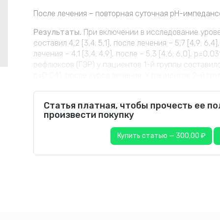
После лечения – повторная суточная рН-импеданс
Результаты.
При включении в исследование урове
составил 4,2 [3,4; 5,1], после лечения – 5,7 [4,9; 6
лечения – 4,1 [3,4; 4,9], после – 5,3 [4,6; 6,0], р=
рефлюксов (ГЭР) у пациентов 1-й группы составило 4
р=0,041, после курса лечения. У пациентов 2-й груп
Статья платная, чтобы прочесть ее п
произвести покупку
Купить статью — 300,00 ₽