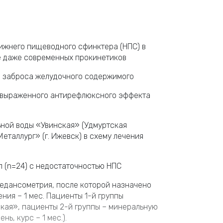
ижнего пищеводного сфинктера (НПС) в
е даже современных прокинетиков
е заброса желудочного содержимого
е выраженного антирефлюксного эффекта
ной воды «Увинская» (Удмуртская
еталлург» (г. Ижевск) в схему лечения
п (n=24) с недостаточностью НПС
едансометрия, после которой назначено
ения – 1 мес. Пациенты 1-й группы
кая», пациенты 2-й группы – минеральную
ь, курс – 1 мес.).